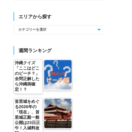
エリアから探す
週間ランキング
沖縄クイズ
「ここはどこ
のビーチ？」
全問正解した
ら沖縄病確
定！？
首里城をめぐ
る2026年の
「現在」、首
里城正殿一般
公開は23日正
午！入城料改