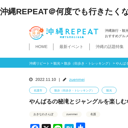
沖縄REPEAT＠何度でも行きたく
沖縄旅行・観
おすすめグル
HOME
最新イベント
沖縄の話題特集
体験
飲み物
空港・飛行機
ホテル
居酒屋・BAR
ビーチ
琉球泡盛
那覇市
石垣島・八重山諸島
祭イベント
本島南部
沖縄そば
沖縄落語
ダイビング・シュノー
史跡公園資料館
食堂・ドライブ
ビジネスホテ
ゆいレール
文
空港
飛行機
LCC
石垣島
八重山諸島
豊見城市
糸満市
南城市
八重瀬町・与那原町・南風原町
浦添市
記念館・資料館
テーマパーク
沖縄リピート
>
観光
>
散歩（街歩き・トレッキング）
>
やんば
2022.11.10
|
zuenmei
名護市
散歩（街歩き・トレッキング）
観光
やんばるの秘滝とジャングルを楽しむ
おきなわさんぽ
zuenmei
名護
共