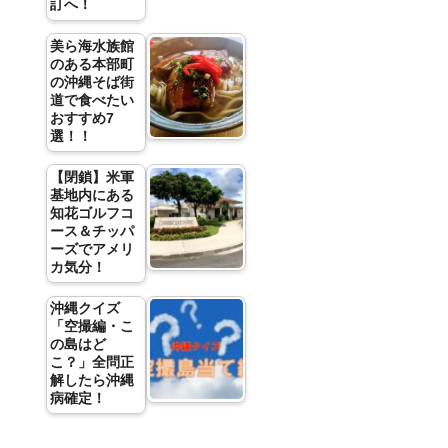
訂へ！
美ら海水族館
のある本部町
の沖縄そば街
道で食べたい
おすすめ7
選！！
【閉鎖】米軍
基地内にある
知花ゴルフコ
ース＆チッパ
ーズでアメリ
カ気分！
沖縄クイズ
「空撮編・こ
の島はど
こ？」全問正
解したら沖縄
病確定！