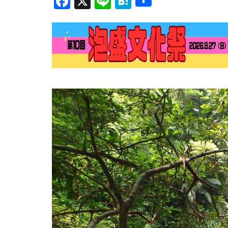
Facebook
X
Line
Hatena
有