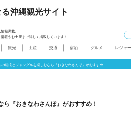
なる沖縄観光サイト
光情報満載。
メ情報やお土産まで詳しく掲載しています！
観光
土産
交通
宿泊
グルメ
レジャ
ケル
イン
ル
化・生活
本島中部
食べ物
ドライブコース
カフェ・スィーツ
沖縄本・書店
船
プロ野球
コンドミニアム
B級グルメ
ショッピングモール
本島北部
沖縄全域
移住
バス
ステーキ
マラソン・サイク
コスメ・
工場・
その
沖
うるま市
沖縄市
宜野湾市
北谷町
読谷村
嘉手納町
北中城村・中城村・西原町
世界遺産
絶景スポット
パワースポット
道の駅・市場
名護市
恩納村
金武町・宜野座村
本部町・伊江島
今帰仁村
やんばる
伊是名島・伊平屋島
るの秘滝とジャングルを楽しむなら『おきなわさんぽ』がおすすめ！
なら『おきなわさんぽ』がおすすめ！