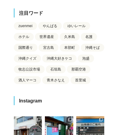
注目ワード
zuenmei
やんばる
ゆいレール
ホテル
世界遺産
久米島
名護
国際通り
宮古島
本部町
沖縄そば
沖縄クイズ
沖縄大好きケコ
泡盛
牧志公設市場
石垣島
那覇空港
酒人マーコ
青木さなえ
首里城
Instagram