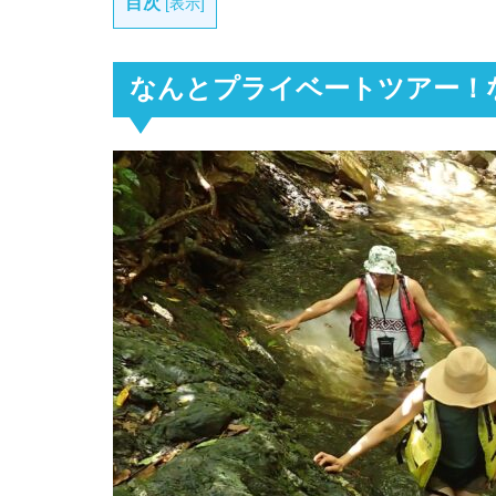
目次
[
表示
]
なんとプライベートツアー！