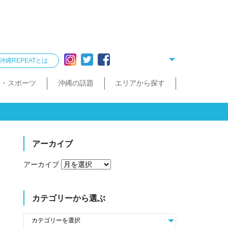
沖縄REPEATとは
ー・スポーツ
沖縄の話題
エリアから探す
リング
雑貨
酒造見学
他飲食店
縄クイズ
久米島・慶良間
民宿・ゲストハウス
タクシー・レンタカー
泡盛が楽しめるお店
散歩（街歩き・トレッキング）
宮古島・伊良部島・下地島
沖縄で会いたい人
ゴルフ
沖縄料理
久米島町
慶良間諸島
トレッキング
那覇まちまーい
おきなわスローツアー
宮古島
伊良部島
下地島
アーカイブ
アーカイブ
カテゴリーから選ぶ