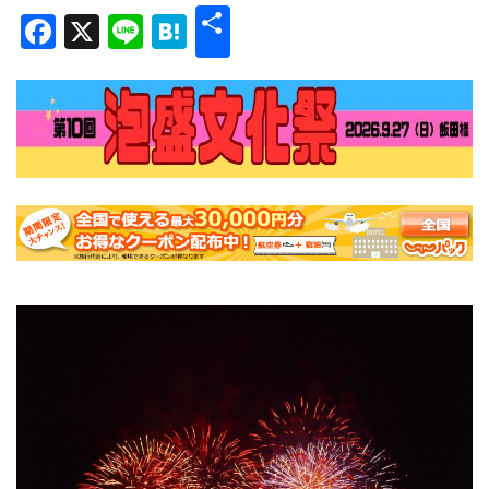
共
Facebook
X
Line
Hatena
有