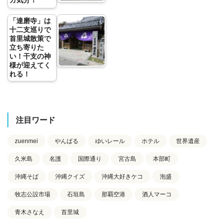
カ気分！
「達磨寺」は
十二支巡りで
首里城散策で
立ち寄りた
い！干支の神
様が迎えてく
れる！
注目ワード
zuenmei
やんばる
ゆいレール
ホテル
世界遺産
久米島
名護
国際通り
宮古島
本部町
沖縄そば
沖縄クイズ
沖縄大好きケコ
泡盛
牧志公設市場
石垣島
那覇空港
酒人マーコ
青木さなえ
首里城