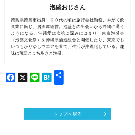
泡盛おじさん
徳島県徳島市出身 ２０代の頃は旅行会社勤務、やがて飲
食業に転じ、居酒屋経営。泡盛との出会いから沖縄に通う
ようになる。沖縄愛は次第に深みにはまり、東京泡盛会
（泡盛文化祭）を沖縄県酒造組合と開催したり、東京でも
いつもかりゆしウエアを着て、生活が沖縄化している。趣
味は落語とまち歩きと泡盛。
共
Facebook
X
Line
Hatena
有
トップへ戻る