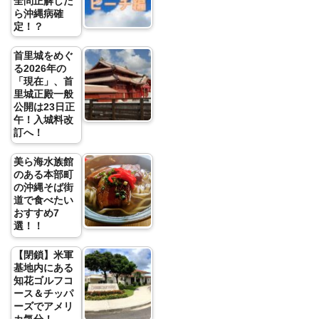
全問正解した
ら沖縄病確
定！？
首里城をめぐ
る2026年の
「現在」、首
里城正殿一般
公開は23日正
午！入城料改
訂へ！
美ら海水族館
のある本部町
の沖縄そば街
道で食べたい
おすすめ7
選！！
【閉鎖】米軍
基地内にある
知花ゴルフコ
ース＆チッパ
ーズでアメリ