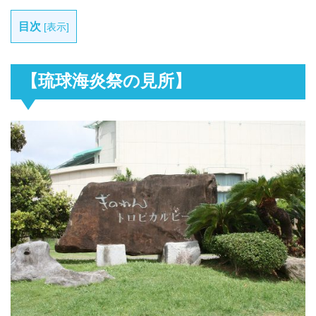
目次
[
表示
]
【琉球海炎祭の見所】