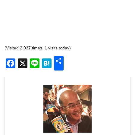
(Visited 2,037 times, 1 visits today)
共
Facebook
X
Line
Hatena
有