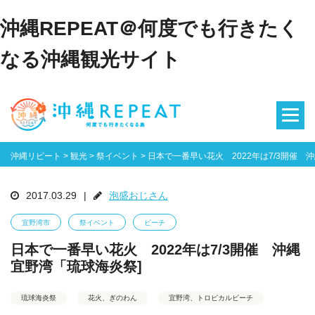
沖縄REPEAT＠何度でも行きたく
なる沖縄観光サイト
沖縄リピート
>
観光
>
祭イベント
>
日本で一番早い花火 2022年は7/3開催 
2017.03.29
|
泡盛おじさん
宜野湾市
祭イベント
ビーチ
日本で一番早い花火 2022年は7/3開催 沖縄
宜野湾「琉球海炎祭]
琉球海炎祭
花火、ぎのわん
宜野湾、トロピカルビーチ