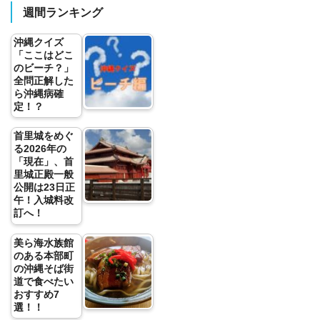
週間ランキング
沖縄クイズ
「ここはどこ
のビーチ？」
全問正解した
ら沖縄病確
定！？
首里城をめぐ
る2026年の
「現在」、首
里城正殿一般
公開は23日正
午！入城料改
訂へ！
美ら海水族館
のある本部町
の沖縄そば街
道で食べたい
おすすめ7
選！！