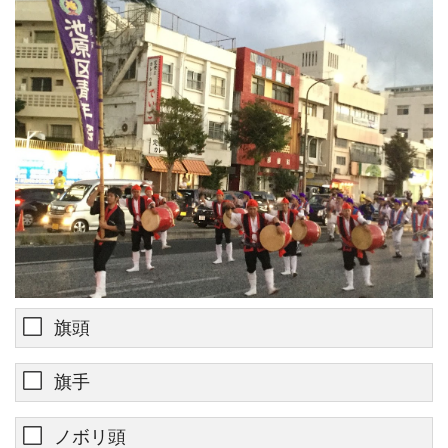
旗頭
旗手
ノボリ頭