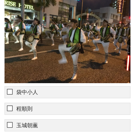
袋中小人
程順則
玉城朝薫