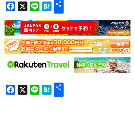
共
Facebook
X
Line
Hatena
有
共
Facebook
X
Line
Hatena
有