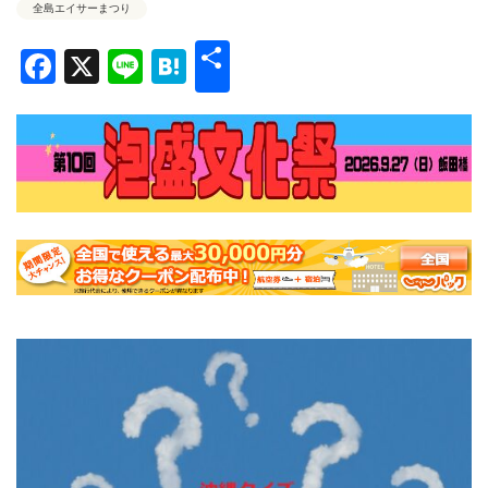
全島エイサーまつり
共
Facebook
X
Line
Hatena
有