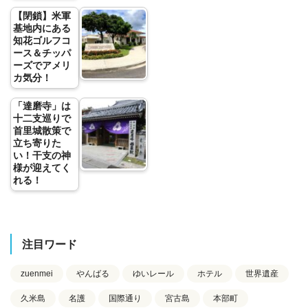
【閉鎖】米軍
基地内にある
知花ゴルフコ
ース＆チッパ
ーズでアメリ
カ気分！
「達磨寺」は
十二支巡りで
首里城散策で
立ち寄りた
い！干支の神
様が迎えてく
れる！
注目ワード
zuenmei
やんばる
ゆいレール
ホテル
世界遺産
久米島
名護
国際通り
宮古島
本部町