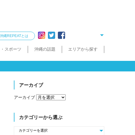
沖縄REPEATとは
ー・スポーツ
沖縄の話題
エリアから探す
リング
雑貨
酒造見学
他飲食店
縄クイズ
久米島・慶良間
民宿・ゲストハウス
タクシー・レンタカー
泡盛が楽しめるお店
散歩（街歩き・トレッキング）
宮古島・伊良部島・下地島
沖縄で会いたい人
ゴルフ
沖縄料理
久米島町
慶良間諸島
トレッキング
那覇まちまーい
おきなわスローツアー
宮古島
伊良部島
下地島
アーカイブ
アーカイブ
カテゴリーから選ぶ