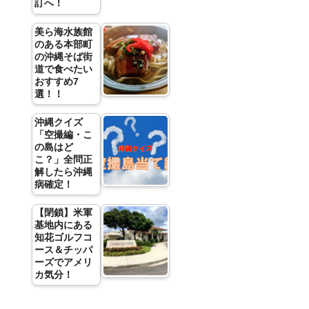
訂へ！
美ら海水族館
のある本部町
の沖縄そば街
道で食べたい
おすすめ7
選！！
沖縄クイズ
「空撮編・こ
の島はど
こ？」全問正
解したら沖縄
病確定！
【閉鎖】米軍
基地内にある
知花ゴルフコ
ース＆チッパ
ーズでアメリ
カ気分！