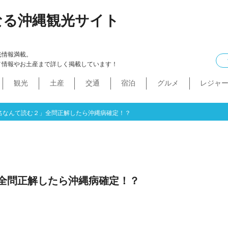
なる沖縄観光サイト
光情報満載。
メ情報やお土産まで詳しく掲載しています！
観光
土産
交通
宿泊
グルメ
レジャ
ケル
イン
ル
化・生活
本島中部
食べ物
ドライブコース
カフェ・スィーツ
沖縄本・書店
船
プロ野球
コンドミニアム
B級グルメ
ショッピングモール
本島北部
沖縄全域
移住
バス
ステーキ
マラソン・サイク
コスメ・
工場・
その
沖
うるま市
沖縄市
宜野湾市
北谷町
読谷村
嘉手納町
北中城村・中城村・西原町
世界遺産
絶景スポット
パワースポット
道の駅・市場
名護市
恩納村
金武町・宜野座村
本部町・伊江島
今帰仁村
やんばる
伊是名島・伊平屋島
名なんて読む２」全問正解したら沖縄病確定！？
全問正解したら沖縄病確定！？