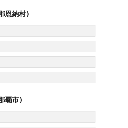
郡恩納村)
那覇市)