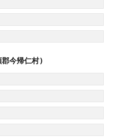
頭郡今帰仁村)