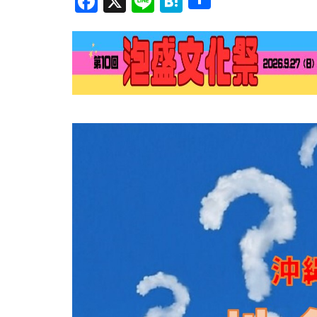
Facebook
X
Line
Hatena
有