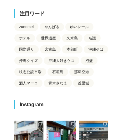
注目ワード
zuenmei
やんばる
ゆいレール
ホテル
世界遺産
久米島
名護
国際通り
宮古島
本部町
沖縄そば
沖縄クイズ
沖縄大好きケコ
泡盛
牧志公設市場
石垣島
那覇空港
酒人マーコ
青木さなえ
首里城
Instagram