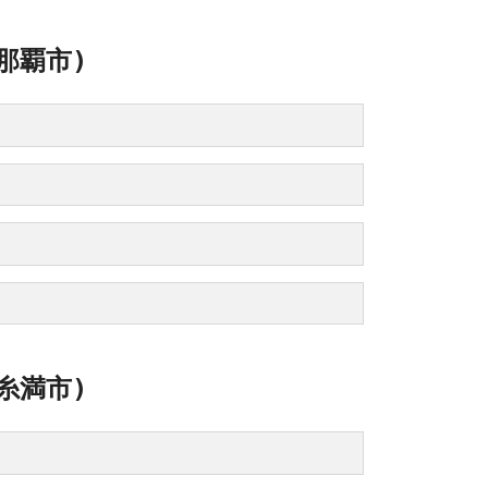
那覇市)
糸満市)