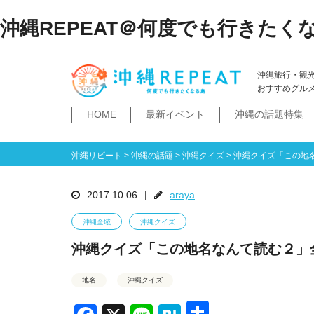
沖縄REPEAT＠何度でも行きたく
沖縄旅行・観
おすすめグル
HOME
最新イベント
沖縄の話題特集
体験
飲み物
空港・飛行機
ホテル
居酒屋・BAR
ビーチ
琉球泡盛
那覇市
石垣島・八重山諸島
祭イベント
本島南部
沖縄そば
沖縄落語
ダイビング・シュノー
史跡公園資料館
食堂・ドライブ
ビジネスホテ
ゆいレール
文
空港
飛行機
LCC
石垣島
八重山諸島
豊見城市
糸満市
南城市
八重瀬町・与那原町・南風原町
浦添市
記念館・資料館
テーマパーク
沖縄リピート
>
沖縄の話題
>
沖縄クイズ
>
沖縄クイズ「この地
2017.10.06
|
araya
沖縄全域
沖縄クイズ
沖縄クイズ「この地名なんて読む２」
地名
沖縄クイズ
共