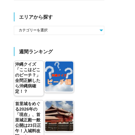
エリアから探す
週間ランキング
沖縄クイズ
「ここはどこ
のビーチ？」
全問正解した
ら沖縄病確
定！？
首里城をめぐ
る2026年の
「現在」、首
里城正殿一般
公開は23日正
午！入城料改