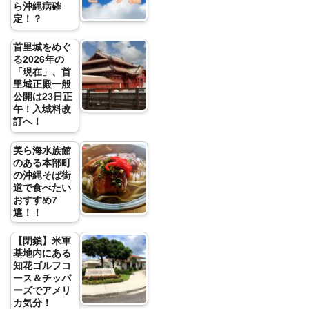
ら沖縄病確
定！？
首里城をめぐ
る2026年の
「現在」、首
里城正殿一般
公開は23日正
午！入城料改
訂へ！
美ら海水族館
のある本部町
の沖縄そば街
道で食べたい
おすすめ7
選！！
【閉鎖】米軍
基地内にある
知花ゴルフコ
ース＆チッパ
ーズでアメリ
カ気分！