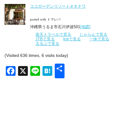
ココガーデンリゾートオキナワ
posted with トマレバ
沖縄県うるま市石川伊波501
[地図]
楽天トラベルで見る
じゃらんで見る
JTBで見る
kntで見る
一休で見る
るるぶで見る
(Visited 636 times, 6 visits today)
共
Facebook
X
Line
Hatena
有