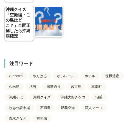
沖縄クイズ
「空撮編・こ
の島はど
こ？」全問正
解したら沖縄
病確定！
注目ワード
zuenmei
やんばる
ゆいレール
ホテル
世界遺産
久米島
名護
国際通り
宮古島
本部町
沖縄そば
沖縄クイズ
沖縄大好きケコ
泡盛
牧志公設市場
石垣島
那覇空港
酒人マーコ
青木さなえ
首里城