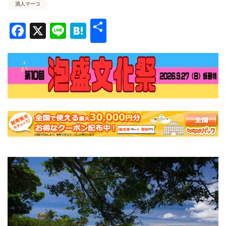
酒人マーコ
共
Facebook
X
Line
Hatena
有