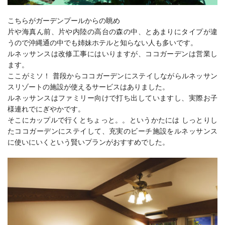
こちらがガーデンプールからの眺め
片や海真ん前、片や内陸の高台の森の中、とあまりにタイプが違
うので沖縄通の中でも姉妹ホテルと知らない人も多いです。
ルネッサンスは改修工事にはいりますが、ココガーデンは営業し
ます。
ここがミソ！ 普段からココガーデンにステイしながらルネッサン
スリゾートの施設が使えるサービスはありました。
ルネッサンスはファミリー向けで打ち出していますし、実際お子
様連れでにぎやかです。
そこにカップルで行くとちょっと。。というかたには しっとりし
たココガーデンにステイして、充実のビーチ施設をルネッサンス
に使いにいくという賢いプランがおすすめでした。