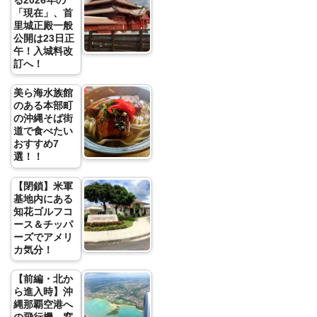
る2026年の
「現在」、首
里城正殿一般
公開は23日正
午！入城料改
訂へ！
美ら海水族館
のある本部町
の沖縄そば街
道で食べたい
おすすめ7
選！！
【閉鎖】米軍
基地内にある
知花ゴルフコ
ース＆チッパ
ーズでアメリ
カ気分！
【前編・北か
ら進入時】沖
縄那覇空港へ
の飛行機、窓