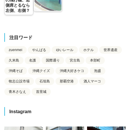
側席とるなら
左側、右側？
注目ワード
zuenmei
やんばる
ゆいレール
ホテル
世界遺産
久米島
名護
国際通り
宮古島
本部町
沖縄そば
沖縄クイズ
沖縄大好きケコ
泡盛
牧志公設市場
石垣島
那覇空港
酒人マーコ
青木さなえ
首里城
Instagram