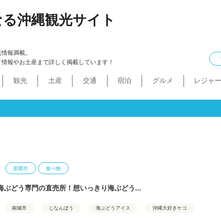
なる沖縄観光サイト
光情報満載。
メ情報やお土産まで詳しく掲載しています！
観光
土産
交通
宿泊
グルメ
レジャ
ケル
イン
ル
化・生活
本島中部
食べ物
ドライブコース
カフェ・スィーツ
沖縄本・書店
船
プロ野球
コンドミニアム
B級グルメ
ショッピングモール
本島北部
沖縄全域
移住
バス
ステーキ
マラソン・サイク
コスメ・
工場・
その
沖
うるま市
沖縄市
宜野湾市
北谷町
読谷村
嘉手納町
北中城村・中城村・西原町
世界遺産
絶景スポット
パワースポット
道の駅・市場
名護市
恩納村
金武町・宜野座村
本部町・伊江島
今帰仁村
やんばる
伊是名島・伊平屋島
那覇市
食べ物
海ぶどう専門の直売所！想いっきり海ぶどう...
南城市
じなんぼう
海ぶどうアイス
沖縄大好きケコ