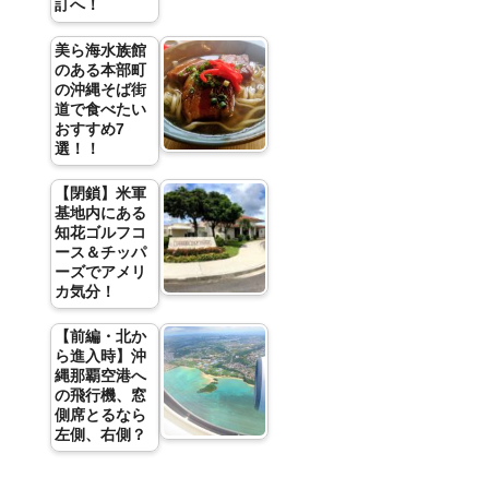
訂へ！
美ら海水族館
のある本部町
の沖縄そば街
道で食べたい
おすすめ7
選！！
【閉鎖】米軍
基地内にある
知花ゴルフコ
ース＆チッパ
ーズでアメリ
カ気分！
【前編・北か
ら進入時】沖
縄那覇空港へ
の飛行機、窓
側席とるなら
左側、右側？