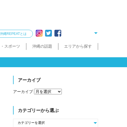
沖縄REPEATとは
ー・スポーツ
沖縄の話題
エリアから探す
リング
雑貨
酒造見学
他飲食店
縄クイズ
久米島・慶良間
民宿・ゲストハウス
タクシー・レンタカー
泡盛が楽しめるお店
散歩（街歩き・トレッキング）
宮古島・伊良部島・下地島
沖縄で会いたい人
ゴルフ
沖縄料理
久米島町
慶良間諸島
トレッキング
那覇まちまーい
おきなわスローツアー
宮古島
伊良部島
下地島
アーカイブ
アーカイブ
カテゴリーから選ぶ