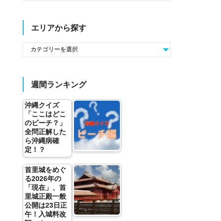
エリアから探す
週間ランキング
沖縄クイズ
「ここはどこ
のビーチ？」
全問正解した
ら沖縄病確
定！？
首里城をめぐ
る2026年の
「現在」、首
里城正殿一般
公開は23日正
午！入城料改