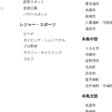
絶景スポット
豊見城市
ン
史跡公園
糸満市
パワースポット
南城市
八重瀬町・与那
レジャー・スポーツ
浦添市
ビーチ
本島中部
ダイビング・シュノーケル
プロ野球
うるま市
マラソン・サイクリング
沖縄市
ゴルフ
宜野湾市
北谷町
読谷村
嘉手納町
北中城村・中城
本島北部
名護市
恩納村