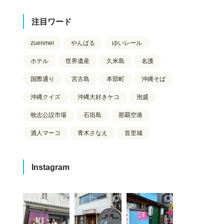
注目ワード
zuenmei
やんばる
ゆいレール
ホテル
世界遺産
久米島
名護
国際通り
宮古島
本部町
沖縄そば
沖縄クイズ
沖縄大好きケコ
泡盛
牧志公設市場
石垣島
那覇空港
酒人マーコ
青木さなえ
首里城
Instagram