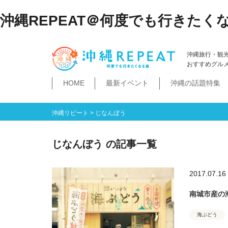
沖縄REPEAT＠何度でも行きたく
沖縄旅行・観
おすすめグル
HOME
最新イベント
沖縄の話題特集
体験
飲み物
空港・飛行機
ホテル
居酒屋・BAR
ビーチ
琉球泡盛
那覇市
石垣島・八重山諸島
祭イベント
本島南部
沖縄そば
沖縄落語
ダイビング・シュノー
史跡公園資料館
食堂・ドライブ
ビジネスホテ
ゆいレール
文
空港
飛行機
LCC
石垣島
八重山諸島
豊見城市
糸満市
南城市
八重瀬町・与那原町・南風原町
浦添市
記念館・資料館
テーマパーク
沖縄リピート
>
じなんぼう
じなんぼう の記事一覧
2017.07.16
南城市産の
海ぶどう