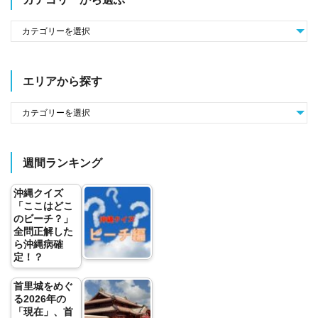
エリアから探す
週間ランキング
沖縄クイズ
「ここはどこ
のビーチ？」
全問正解した
ら沖縄病確
定！？
首里城をめぐ
る2026年の
「現在」、首