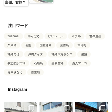
左側、右側？
注目ワード
zuenmei
やんばる
ゆいレール
ホテル
世界遺産
久米島
名護
国際通り
宮古島
本部町
沖縄そば
沖縄クイズ
沖縄大好きケコ
泡盛
牧志公設市場
石垣島
那覇空港
酒人マーコ
青木さなえ
首里城
Instagram