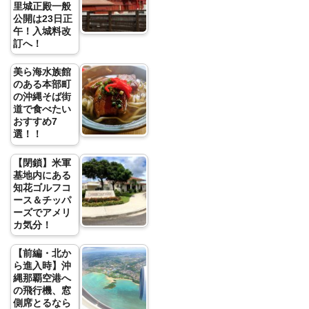
里城正殿一般
公開は23日正
午！入城料改
訂へ！
美ら海水族館
のある本部町
の沖縄そば街
道で食べたい
おすすめ7
選！！
【閉鎖】米軍
基地内にある
知花ゴルフコ
ース＆チッパ
ーズでアメリ
カ気分！
【前編・北か
ら進入時】沖
縄那覇空港へ
の飛行機、窓
側席とるなら