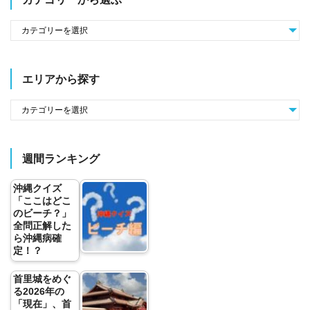
エリアから探す
週間ランキング
沖縄クイズ
「ここはどこ
のビーチ？」
全問正解した
ら沖縄病確
定！？
首里城をめぐ
る2026年の
「現在」、首