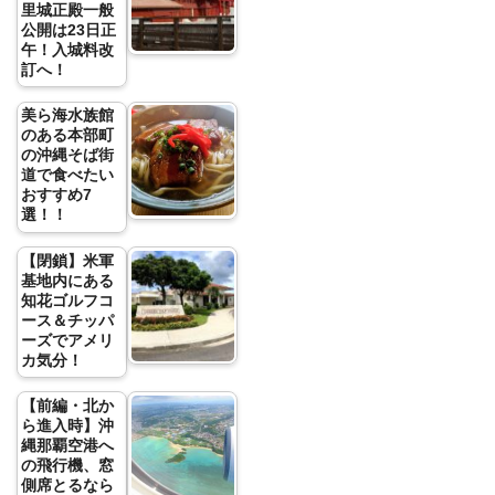
里城正殿一般
公開は23日正
午！入城料改
訂へ！
美ら海水族館
のある本部町
の沖縄そば街
道で食べたい
おすすめ7
選！！
【閉鎖】米軍
基地内にある
知花ゴルフコ
ース＆チッパ
ーズでアメリ
カ気分！
【前編・北か
ら進入時】沖
縄那覇空港へ
の飛行機、窓
側席とるなら