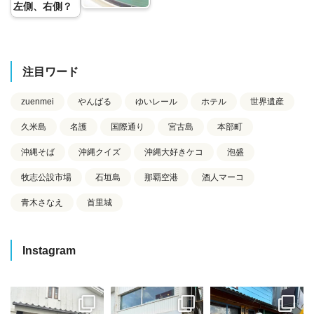
左側、右側？
注目ワード
zuenmei
やんばる
ゆいレール
ホテル
世界遺産
久米島
名護
国際通り
宮古島
本部町
沖縄そば
沖縄クイズ
沖縄大好きケコ
泡盛
牧志公設市場
石垣島
那覇空港
酒人マーコ
青木さなえ
首里城
Instagram