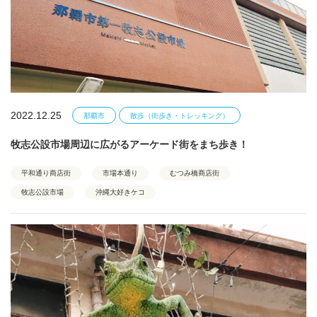
2022.12.25
那覇市
散歩（街歩き・トレッキング）
牧志公設市場周辺に広がるアーケード街をまち歩き！
平和通り商店街
市場本通り
むつみ橋商店街
牧志公設市場
沖縄大好きケコ