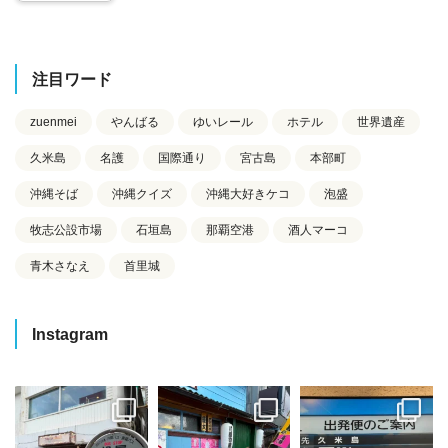
注目ワード
zuenmei
やんばる
ゆいレール
ホテル
世界遺産
久米島
名護
国際通り
宮古島
本部町
沖縄そば
沖縄クイズ
沖縄大好きケコ
泡盛
牧志公設市場
石垣島
那覇空港
酒人マーコ
青木さなえ
首里城
Instagram