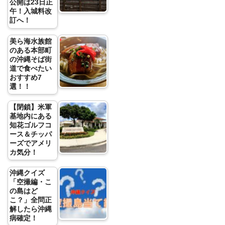
公開は23日正
午！入城料改
訂へ！
美ら海水族館
のある本部町
の沖縄そば街
道で食べたい
おすすめ7
選！！
【閉鎖】米軍
基地内にある
知花ゴルフコ
ース＆チッパ
ーズでアメリ
カ気分！
沖縄クイズ
「空撮編・こ
の島はど
こ？」全問正
解したら沖縄
病確定！