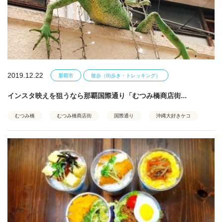
2019.12.22
那覇市
散歩（街歩き・トレッキング）
インスタ映えを狙うなら那覇国際通り「むつみ橋商店街...
むつみ橋
むつみ橋商店街
国際通り
沖縄大好きケコ