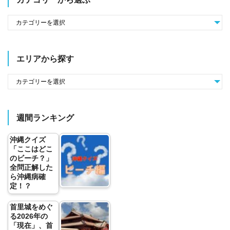
エリアから探す
週間ランキング
沖縄クイズ
「ここはどこ
のビーチ？」
全問正解した
ら沖縄病確
定！？
首里城をめぐ
る2026年の
「現在」、首