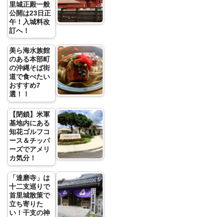
里城正殿一般
公開は23日正
午！入城料改
訂へ！
美ら海水族館
のある本部町
の沖縄そば街
道で食べたい
おすすめ7
選！！
【閉鎖】米軍
基地内にある
知花ゴルフコ
ース＆チッパ
ーズでアメリ
カ気分！
「達磨寺」は
十二支巡りで
首里城散策で
立ち寄りた
い！干支の神