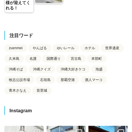
様が迎えてく
れる！
注目ワード
zuenmei
やんばる
ゆいレール
ホテル
世界遺産
久米島
名護
国際通り
宮古島
本部町
沖縄そば
沖縄クイズ
沖縄大好きケコ
泡盛
牧志公設市場
石垣島
那覇空港
酒人マーコ
青木さなえ
首里城
Instagram