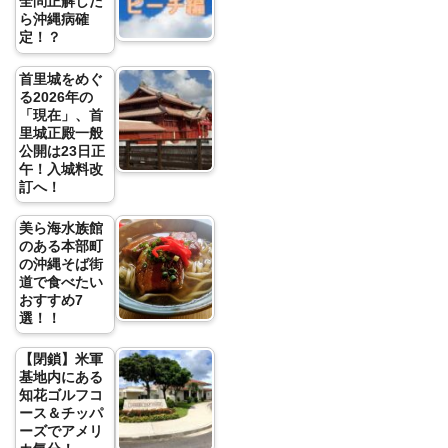
全問正解した
ら沖縄病確
定！？
首里城をめぐ
る2026年の
「現在」、首
里城正殿一般
公開は23日正
午！入城料改
訂へ！
美ら海水族館
のある本部町
の沖縄そば街
道で食べたい
おすすめ7
選！！
【閉鎖】米軍
基地内にある
知花ゴルフコ
ース＆チッパ
ーズでアメリ