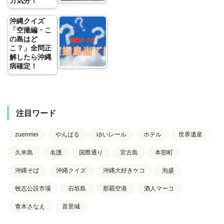
カ気分！
沖縄クイズ
「空撮編・こ
の島はど
こ？」全問正
解したら沖縄
病確定！
注目ワード
zuenmei
やんばる
ゆいレール
ホテル
世界遺産
久米島
名護
国際通り
宮古島
本部町
沖縄そば
沖縄クイズ
沖縄大好きケコ
泡盛
牧志公設市場
石垣島
那覇空港
酒人マーコ
青木さなえ
首里城