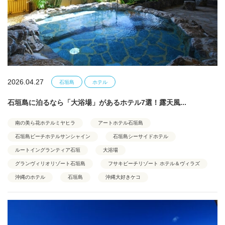
2026.04.27
石垣島
ホテル
石垣島に泊るなら「大浴場」があるホテル7選！露天風...
南の美ら花ホテルミヤヒラ
アートホテル石垣島
石垣島ビーチホテルサンシャイン
石垣島シーサイドホテル
ルートイングランティア石垣
大浴場
グランヴィリオリゾート石垣島
フサキビーチリゾート ホテル＆ヴィラズ
沖縄のホテル
石垣島
沖縄大好きケコ