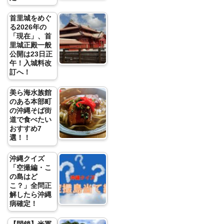
首里城をめぐ
る2026年の
「現在」、首
里城正殿一般
公開は23日正
午！入城料改
訂へ！
美ら海水族館
のある本部町
の沖縄そば街
道で食べたい
おすすめ7
選！！
沖縄クイズ
「空撮編・こ
の島はど
こ？」全問正
解したら沖縄
病確定！
【閉鎖】米軍