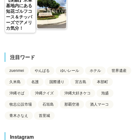
基地内にある
知花ゴルフコ
ース＆チッパ
ーズでアメリ
カ気分！
注目ワード
zuenmei
やんばる
ゆいレール
ホテル
世界遺産
久米島
名護
国際通り
宮古島
本部町
沖縄そば
沖縄クイズ
沖縄大好きケコ
泡盛
牧志公設市場
石垣島
那覇空港
酒人マーコ
青木さなえ
首里城
Instagram