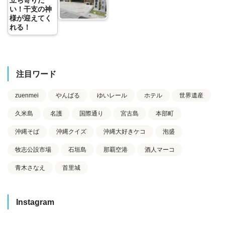
い！干支の神
様が迎えてく
れる！
注目ワード
zuenmei
やんばる
ゆいレール
ホテル
世界遺産
久米島
名護
国際通り
宮古島
本部町
沖縄そば
沖縄クイズ
沖縄大好きケコ
泡盛
牧志公設市場
石垣島
那覇空港
酒人マーコ
青木さなえ
首里城
Instagram