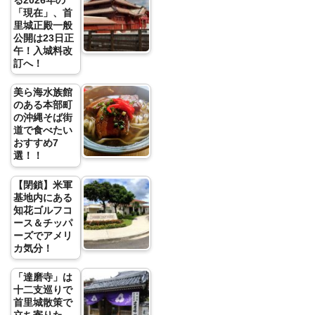
る2026年の
「現在」、首
里城正殿一般
公開は23日正
午！入城料改
訂へ！
美ら海水族館
のある本部町
の沖縄そば街
道で食べたい
おすすめ7
選！！
【閉鎖】米軍
基地内にある
知花ゴルフコ
ース＆チッパ
ーズでアメリ
カ気分！
「達磨寺」は
十二支巡りで
首里城散策で
立ち寄りた