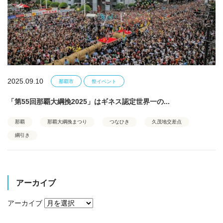
2025.09.10
那覇市
祭イベント
「第55回那覇大綱挽2025」はギネス認定世界一の...
那覇
那覇大綱挽まつり
つなひき
久茂地交差点
綱引き
アーカイブ
アーカイブ