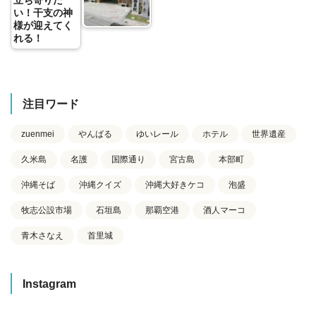
い！干支の神
様が迎えてく
れる！
注目ワード
zuenmei
やんばる
ゆいレール
ホテル
世界遺産
久米島
名護
国際通り
宮古島
本部町
沖縄そば
沖縄クイズ
沖縄大好きケコ
泡盛
牧志公設市場
石垣島
那覇空港
酒人マーコ
青木さなえ
首里城
Instagram