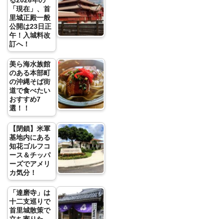
る2026年の
「現在」、首
里城正殿一般
公開は23日正
午！入城料改
訂へ！
美ら海水族館
のある本部町
の沖縄そば街
道で食べたい
おすすめ7
選！！
【閉鎖】米軍
基地内にある
知花ゴルフコ
ース＆チッパ
ーズでアメリ
カ気分！
「達磨寺」は
十二支巡りで
首里城散策で
立ち寄りた