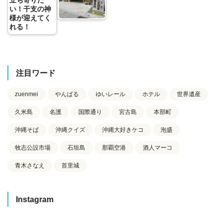
い！干支の神
様が迎えてく
れる！
注目ワード
zuenmei
やんばる
ゆいレール
ホテル
世界遺産
久米島
名護
国際通り
宮古島
本部町
沖縄そば
沖縄クイズ
沖縄大好きケコ
泡盛
牧志公設市場
石垣島
那覇空港
酒人マーコ
青木さなえ
首里城
Instagram