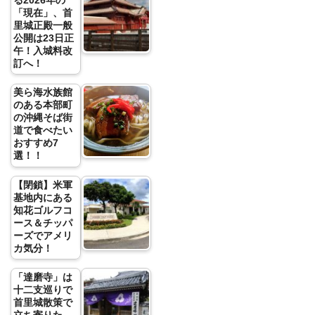
る2026年の
「現在」、首
里城正殿一般
公開は23日正
午！入城料改
訂へ！
美ら海水族館
のある本部町
の沖縄そば街
道で食べたい
おすすめ7
選！！
【閉鎖】米軍
基地内にある
知花ゴルフコ
ース＆チッパ
ーズでアメリ
カ気分！
「達磨寺」は
十二支巡りで
首里城散策で
立ち寄りた