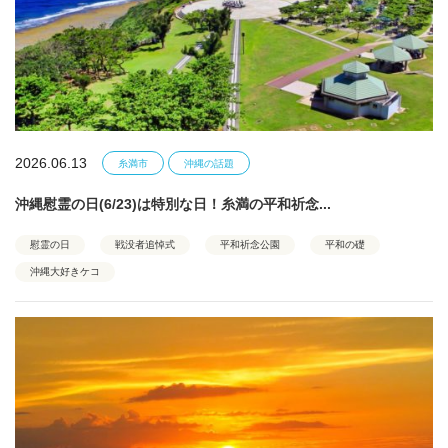
2026.06.13
糸満市
沖縄の話題
沖縄慰霊の日(6/23)は特別な日！糸満の平和祈念...
慰霊の日
戦没者追悼式
平和祈念公園
平和の礎
沖縄大好きケコ