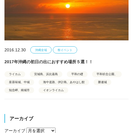
2016.12.30
沖縄全域
祭イベント
2017年沖縄の初日の出におすすめ場所５選！！
ライカム
宮城島、浜比嘉島
平和の礎
平和祈念公園、
座喜味城、中城
海中道路、伊計島、あやはし館
勝連城
知念岬、南城市
イオンライカム
アーカイブ
アーカイブ