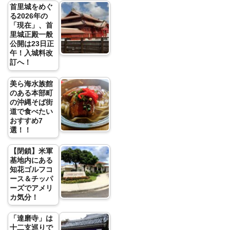
首里城をめぐ
る2026年の
「現在」、首
里城正殿一般
公開は23日正
午！入城料改
訂へ！
美ら海水族館
のある本部町
の沖縄そば街
道で食べたい
おすすめ7
選！！
【閉鎖】米軍
基地内にある
知花ゴルフコ
ース＆チッパ
ーズでアメリ
カ気分！
「達磨寺」は
十二支巡りで