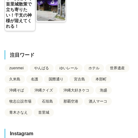
首里城散策で
立ち寄りた
い！干支の神
様が迎えてく
れる！
注目ワード
zuenmei
やんばる
ゆいレール
ホテル
世界遺産
久米島
名護
国際通り
宮古島
本部町
沖縄そば
沖縄クイズ
沖縄大好きケコ
泡盛
牧志公設市場
石垣島
那覇空港
酒人マーコ
青木さなえ
首里城
Instagram