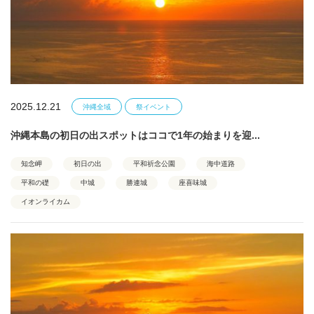
2025.12.21
沖縄全域
祭イベント
沖縄本島の初日の出スポットはココで1年の始まりを迎...
知念岬
初日の出
平和祈念公園
海中道路
平和の礎
中城
勝連城
座喜味城
イオンライカム