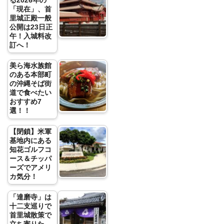
る2026年の
「現在」、首
里城正殿一般
公開は23日正
午！入城料改
訂へ！
美ら海水族館
のある本部町
の沖縄そば街
道で食べたい
おすすめ7
選！！
【閉鎖】米軍
基地内にある
知花ゴルフコ
ース＆チッパ
ーズでアメリ
カ気分！
「達磨寺」は
十二支巡りで
首里城散策で
立ち寄りた