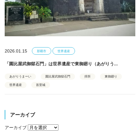
2026.01.15
那覇市
世界遺産
「園比屋武御獄石門」は世界遺産で東御廻り（あがりう...
あがりうまーい
園比屋武御獄石門
拝所
東御廻り
世界遺産
首里城
アーカイブ
アーカイブ