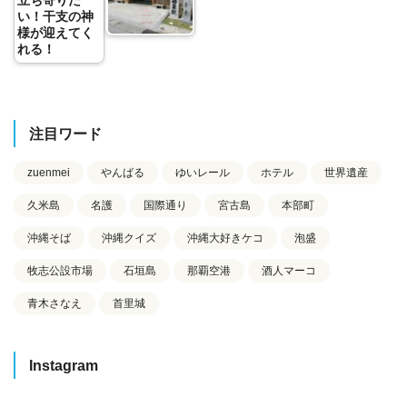
い！干支の神
様が迎えてく
れる！
注目ワード
zuenmei
やんばる
ゆいレール
ホテル
世界遺産
久米島
名護
国際通り
宮古島
本部町
沖縄そば
沖縄クイズ
沖縄大好きケコ
泡盛
牧志公設市場
石垣島
那覇空港
酒人マーコ
青木さなえ
首里城
Instagram