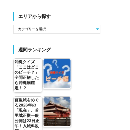
エリアから探す
週間ランキング
沖縄クイズ
「ここはどこ
のビーチ？」
全問正解した
ら沖縄病確
定！？
首里城をめぐ
る2026年の
「現在」、首
里城正殿一般
公開は23日正
午！入城料改