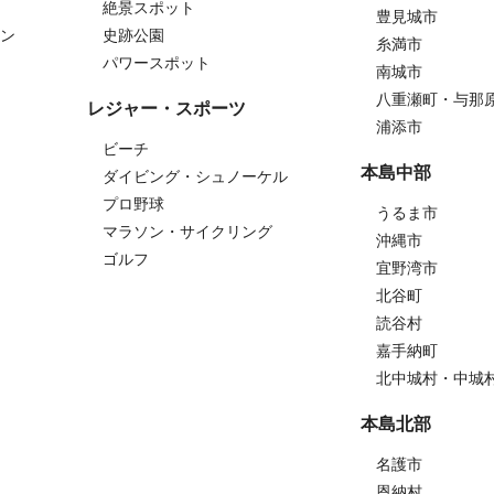
絶景スポット
豊見城市
ン
史跡公園
糸満市
パワースポット
南城市
八重瀬町・与那
レジャー・スポーツ
浦添市
ビーチ
本島中部
ダイビング・シュノーケル
プロ野球
うるま市
マラソン・サイクリング
沖縄市
ゴルフ
宜野湾市
北谷町
読谷村
嘉手納町
北中城村・中城
本島北部
名護市
恩納村