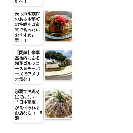
訂へ！
美ら海水族館
のある本部町
の沖縄そば街
道で食べたい
おすすめ7
選！！
【閉鎖】米軍
基地内にある
知花ゴルフコ
ース＆チッパ
ーズでアメリ
カ気分！
那覇で沖縄そ
ばではなく
「日本蕎麦」
が食べられる
お店ならココ5
選！