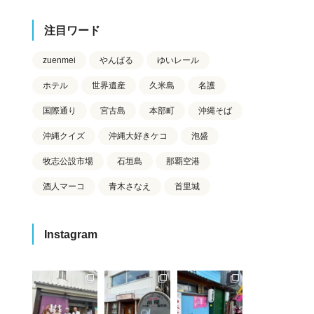
注目ワード
zuenmei
やんばる
ゆいレール
ホテル
世界遺産
久米島
名護
国際通り
宮古島
本部町
沖縄そば
沖縄クイズ
沖縄大好きケコ
泡盛
牧志公設市場
石垣島
那覇空港
酒人マーコ
青木さなえ
首里城
Instagram