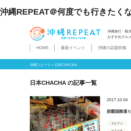
沖縄REPEAT＠何度でも行きたく
沖縄旅行・観
おすすめグル
HOME
最新イベント
沖縄の話題特集
体験
飲み物
空港・飛行機
ホテル
居酒屋・BAR
ビーチ
琉球泡盛
那覇市
石垣島・八重山諸島
祭イベント
本島南部
沖縄そば
沖縄落語
ダイビング・シュノー
史跡公園資料館
食堂・ドライブ
ビジネスホテ
ゆいレール
文
空港
飛行機
LCC
石垣島
八重山諸島
豊見城市
糸満市
南城市
八重瀬町・与那原町・南風原町
浦添市
記念館・資料館
テーマパーク
沖縄リピート
>
日本CHACHA
日本CHACHA の記事一覧
2017.10.04
那覇国際通
エルフェ