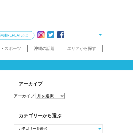
沖縄REPEATとは
ー・スポーツ
沖縄の話題
エリアから探す
リング
雑貨
酒造見学
他飲食店
縄クイズ
久米島・慶良間
民宿・ゲストハウス
タクシー・レンタカー
泡盛が楽しめるお店
散歩（街歩き・トレッキング）
宮古島・伊良部島・下地島
沖縄で会いたい人
ゴルフ
沖縄料理
久米島町
慶良間諸島
トレッキング
那覇まちまーい
おきなわスローツアー
宮古島
伊良部島
下地島
アーカイブ
アーカイブ
カテゴリーから選ぶ