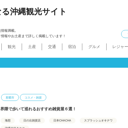
なる沖縄観光サイト
光情報満載。
メ情報やお土産まで詳しく掲載しています！
観光
土産
交通
宿泊
グルメ
レジャ
ケル
イン
ル
化・生活
本島中部
食べ物
ドライブコース
カフェ・スィーツ
沖縄本・書店
船
プロ野球
コンドミニアム
B級グルメ
ショッピングモール
本島北部
沖縄全域
移住
バス
ステーキ
マラソン・サイク
コスメ・
工場・
その
沖
うるま市
沖縄市
宜野湾市
北谷町
読谷村
嘉手納町
北中城村・中城村・西原町
世界遺産
絶景スポット
パワースポット
道の駅・市場
名護市
恩納村
金武町・宜野座村
本部町・伊江島
今帰仁村
やんばる
伊是名島・伊平屋島
那覇市
コスメ・雑貨
り界隈で歩いて巡れるおすすめ雑貨屋６選！
海想
日の出雑貨店
日本CHACHA
スプラッシュオキナワ