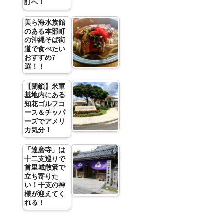
訂へ！
美ら海水族館
のある本部町
の沖縄そば街
道で食べたい
おすすめ7
選！！
【閉鎖】米軍
基地内にある
知花ゴルフコ
ース＆チッパ
ーズでアメリ
カ気分！
「達磨寺」は
十二支巡りで
首里城散策で
立ち寄りた
い！干支の神
様が迎えてく
れる！