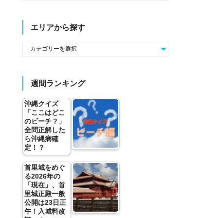
エリアから探す
週間ランキング
沖縄クイズ
「ここはどこ
のビーチ？」
全問正解した
ら沖縄病確
定！？
首里城をめぐ
る2026年の
「現在」、首
里城正殿一般
公開は23日正
午！入城料改