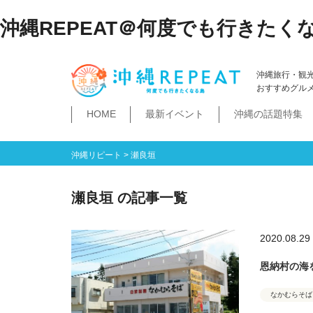
沖縄REPEAT＠何度でも行きたく
沖縄旅行・観
おすすめグル
HOME
最新イベント
沖縄の話題特集
体験
飲み物
空港・飛行機
ホテル
居酒屋・BAR
ビーチ
琉球泡盛
那覇市
石垣島・八重山諸島
祭イベント
本島南部
沖縄そば
沖縄落語
ダイビング・シュノー
史跡公園資料館
食堂・ドライブ
ビジネスホテ
ゆいレール
文
空港
飛行機
LCC
石垣島
八重山諸島
豊見城市
糸満市
南城市
八重瀬町・与那原町・南風原町
浦添市
記念館・資料館
テーマパーク
沖縄リピート
>
瀬良垣
瀬良垣 の記事一覧
2020.08.29
恩納村の海
なかむらそば