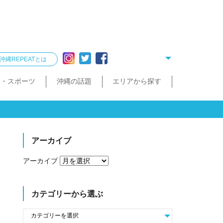
沖縄REPEATとは
ー・スポーツ
沖縄の話題
エリアから探す
リング
雑貨
酒造見学
他飲食店
縄クイズ
久米島・慶良間
民宿・ゲストハウス
タクシー・レンタカー
泡盛が楽しめるお店
散歩（街歩き・トレッキング）
宮古島・伊良部島・下地島
沖縄で会いたい人
ゴルフ
沖縄料理
久米島町
慶良間諸島
トレッキング
那覇まちまーい
おきなわスローツアー
宮古島
伊良部島
下地島
アーカイブ
アーカイブ
カテゴリーから選ぶ