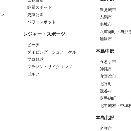
絶景スポット
豊見城市
ン
史跡公園
糸満市
パワースポット
南城市
八重瀬町・与那
レジャー・スポーツ
浦添市
ビーチ
本島中部
ダイビング・シュノーケル
プロ野球
うるま市
マラソン・サイクリング
沖縄市
ゴルフ
宜野湾市
北谷町
読谷村
嘉手納町
北中城村・中城
本島北部
名護市