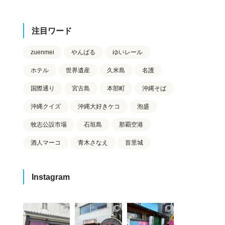
注目ワード
zuenmei
やんばる
ゆいレール
ホテル
世界遺産
久米島
名護
国際通り
宮古島
本部町
沖縄そば
沖縄クイズ
沖縄大好きケコ
泡盛
牧志公設市場
石垣島
那覇空港
酒人マーコ
青木さなえ
首里城
Instagram