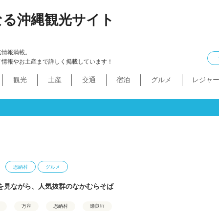
なる沖縄観光サイト
光情報満載。
メ情報やお土産まで詳しく掲載しています！
観光
土産
交通
宿泊
グルメ
レジャ
ケル
イン
ル
化・生活
本島中部
食べ物
ドライブコース
カフェ・スィーツ
沖縄本・書店
船
プロ野球
コンドミニアム
B級グルメ
ショッピングモール
本島北部
沖縄全域
移住
バス
ステーキ
マラソン・サイク
コスメ・
工場・
その
沖
うるま市
沖縄市
宜野湾市
北谷町
読谷村
嘉手納町
北中城村・中城村・西原町
世界遺産
絶景スポット
パワースポット
道の駅・市場
名護市
恩納村
金武町・宜野座村
本部町・伊江島
今帰仁村
やんばる
伊是名島・伊平屋島
恩納村
グルメ
を見ながら、人気抜群のなかむらそば
万座
恩納村
瀬良垣