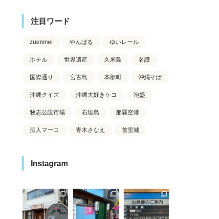
注目ワード
zuenmei
やんばる
ゆいレール
ホテル
世界遺産
久米島
名護
国際通り
宮古島
本部町
沖縄そば
沖縄クイズ
沖縄大好きケコ
泡盛
牧志公設市場
石垣島
那覇空港
酒人マーコ
青木さなえ
首里城
Instagram