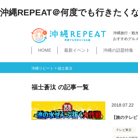
沖縄REPEAT＠何度でも行きたく
沖縄旅行・観
おすすめグル
HOME
最新イベント
沖縄の話題特集
体験
飲み物
空港・飛行機
ホテル
居酒屋・BAR
ビーチ
琉球泡盛
那覇市
石垣島・八重山諸島
祭イベント
本島南部
沖縄そば
沖縄落語
ダイビング・シュノー
史跡公園資料館
食堂・ドライブ
ビジネスホテ
ゆいレール
文
空港
飛行機
LCC
石垣島
八重山諸島
豊見城市
糸満市
南城市
八重瀬町・与那原町・南風原町
浦添市
記念館・資料館
テーマパーク
沖縄リピート
>
福士蒼汰
福士蒼汰 の記事一覧
2018.07.22
【旅のテレビ】
テレビ東京