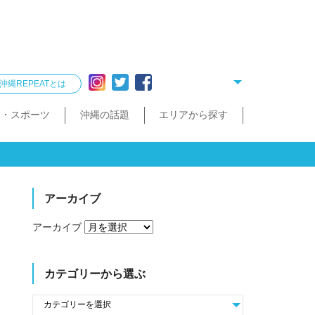
沖縄REPEATとは
ー・スポーツ
沖縄の話題
エリアから探す
リング
雑貨
酒造見学
他飲食店
縄クイズ
久米島・慶良間
民宿・ゲストハウス
タクシー・レンタカー
泡盛が楽しめるお店
散歩（街歩き・トレッキング）
宮古島・伊良部島・下地島
沖縄で会いたい人
ゴルフ
沖縄料理
久米島町
慶良間諸島
トレッキング
那覇まちまーい
おきなわスローツアー
宮古島
伊良部島
下地島
アーカイブ
アーカイブ
カテゴリーから選ぶ