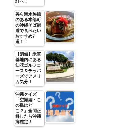
訂へ！
美ら海水族館
のある本部町
の沖縄そば街
道で食べたい
おすすめ7
選！！
【閉鎖】米軍
基地内にある
知花ゴルフコ
ース＆チッパ
ーズでアメリ
カ気分！
沖縄クイズ
「空撮編・こ
の島はど
こ？」全問正
解したら沖縄
病確定！