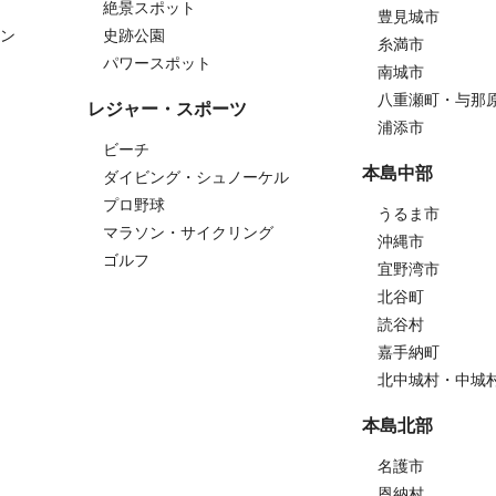
絶景スポット
豊見城市
ン
史跡公園
糸満市
パワースポット
南城市
八重瀬町・与那
レジャー・スポーツ
浦添市
ビーチ
本島中部
ダイビング・シュノーケル
プロ野球
うるま市
マラソン・サイクリング
沖縄市
ゴルフ
宜野湾市
北谷町
読谷村
嘉手納町
北中城村・中城
本島北部
名護市
恩納村