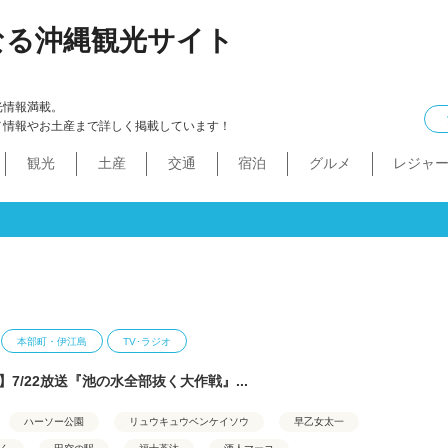
なる沖縄観光サイト
光情報満載。
メ情報やお土産まで詳しく掲載しています！
観光
土産
交通
宿泊
グルメ
レジャ
ケル
イン
ル
化・生活
本島中部
食べ物
ドライブコース
カフェ・スィーツ
沖縄本・書店
船
プロ野球
コンドミニアム
B級グルメ
ショッピングモール
本島北部
沖縄全域
移住
バス
ステーキ
マラソン・サイク
コスメ・
工場・
その
沖
うるま市
沖縄市
宜野湾市
北谷町
読谷村
嘉手納町
北中城村・中城村・西原町
世界遺産
絶景スポット
パワースポット
道の駅・市場
名護市
恩納村
金武町・宜野座村
本部町・伊江島
今帰仁村
やんばる
伊是名島・伊平屋島
本部町・伊江島
TV･ラジオ
7/22放送『池の水全部抜く大作戦』...
ハーソー公園
リュウキュウベンケイソウ
早乙女太一