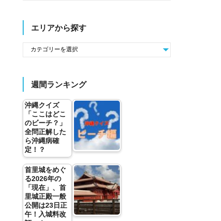
エリアから探す
週間ランキング
沖縄クイズ
「ここはどこ
のビーチ？」
全問正解した
ら沖縄病確
定！？
首里城をめぐ
る2026年の
「現在」、首
里城正殿一般
公開は23日正
午！入城料改