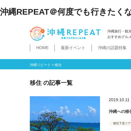
沖縄REPEAT＠何度でも行きたく
沖縄旅行・観
おすすめグル
HOME
最新イベント
沖縄の話題特集
体験
飲み物
空港・飛行機
ホテル
居酒屋・BAR
ビーチ
琉球泡盛
那覇市
石垣島・八重山諸島
祭イベント
本島南部
沖縄そば
沖縄落語
ダイビング・シュノー
史跡公園資料館
食堂・ドライブ
ビジネスホテ
ゆいレール
文
空港
飛行機
LCC
石垣島
八重山諸島
豊見城市
糸満市
南城市
八重瀬町・与那原町・南風原町
浦添市
記念館・資料館
テーマパーク
沖縄リピート
>
移住
移住 の記事一覧
2019.10.11
沖縄への移
移住下見ツア