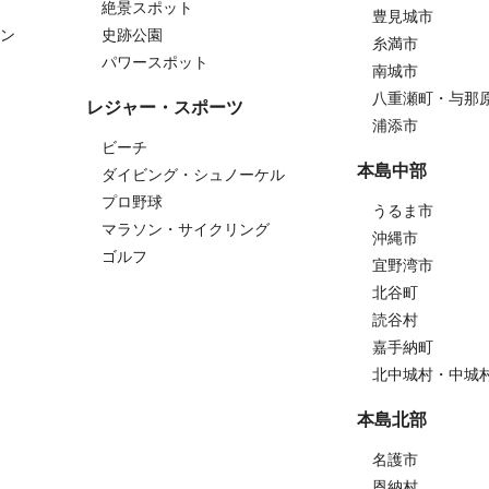
絶景スポット
豊見城市
ン
史跡公園
糸満市
パワースポット
南城市
八重瀬町・与那
レジャー・スポーツ
浦添市
ビーチ
本島中部
ダイビング・シュノーケル
プロ野球
うるま市
マラソン・サイクリング
沖縄市
ゴルフ
宜野湾市
北谷町
読谷村
嘉手納町
北中城村・中城
本島北部
名護市
恩納村