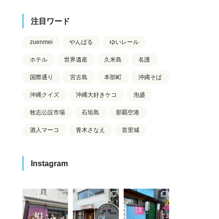
注目ワード
zuenmei
やんばる
ゆいレール
ホテル
世界遺産
久米島
名護
国際通り
宮古島
本部町
沖縄そば
沖縄クイズ
沖縄大好きケコ
泡盛
牧志公設市場
石垣島
那覇空港
酒人マーコ
青木さなえ
首里城
Instagram