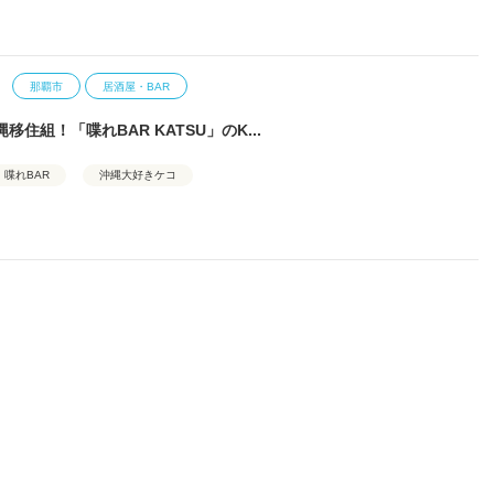
那覇市
居酒屋・BAR
移住組！「喋れBAR KATSU」のK...
喋れBAR
沖縄大好きケコ