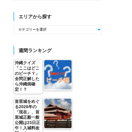
エリアから探す
週間ランキング
沖縄クイズ
「ここはどこ
のビーチ？」
全問正解した
ら沖縄病確
定！？
首里城をめぐ
る2026年の
「現在」、首
里城正殿一般
公開は23日正
午！入城料改