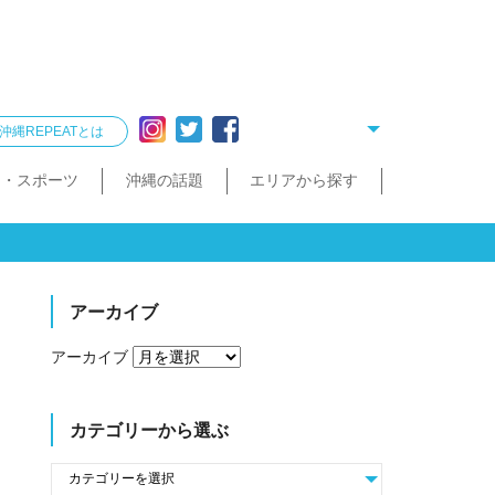
沖縄REPEATとは
ー・スポーツ
沖縄の話題
エリアから探す
リング
雑貨
酒造見学
他飲食店
縄クイズ
久米島・慶良間
民宿・ゲストハウス
タクシー・レンタカー
泡盛が楽しめるお店
散歩（街歩き・トレッキング）
宮古島・伊良部島・下地島
沖縄で会いたい人
ゴルフ
沖縄料理
久米島町
慶良間諸島
トレッキング
那覇まちまーい
おきなわスローツアー
宮古島
伊良部島
下地島
アーカイブ
アーカイブ
カテゴリーから選ぶ