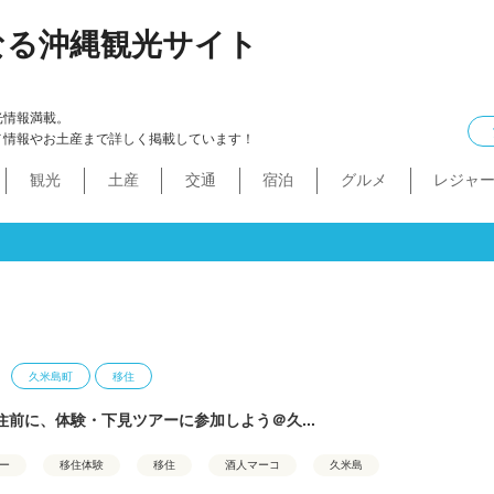
なる沖縄観光サイト
光情報満載。
メ情報やお土産まで詳しく掲載しています！
観光
土産
交通
宿泊
グルメ
レジャ
ケル
イン
ル
化・生活
本島中部
食べ物
ドライブコース
カフェ・スィーツ
沖縄本・書店
船
プロ野球
コンドミニアム
B級グルメ
ショッピングモール
本島北部
沖縄全域
移住
バス
ステーキ
マラソン・サイク
コスメ・
工場・
その
沖
うるま市
沖縄市
宜野湾市
北谷町
読谷村
嘉手納町
北中城村・中城村・西原町
世界遺産
絶景スポット
パワースポット
道の駅・市場
名護市
恩納村
金武町・宜野座村
本部町・伊江島
今帰仁村
やんばる
伊是名島・伊平屋島
久米島町
移住
住前に、体験・下見ツアーに参加しよう＠久...
ー
移住体験
移住
酒人マーコ
久米島