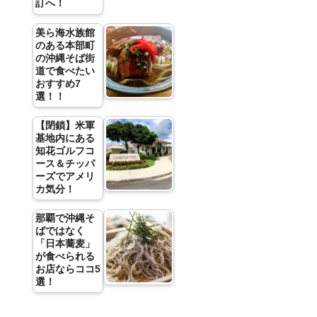
訂へ！
美ら海水族館
のある本部町
の沖縄そば街
道で食べたい
おすすめ7
選！！
【閉鎖】米軍
基地内にある
知花ゴルフコ
ース＆チッパ
ーズでアメリ
カ気分！
那覇で沖縄そ
ばではなく
「日本蕎麦」
が食べられる
お店ならココ5
選！