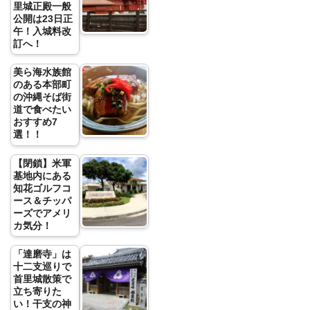
里城正殿一般
公開は23日正
午！入城料改
訂へ！
美ら海水族館
のある本部町
の沖縄そば街
道で食べたい
おすすめ7
選！！
【閉鎖】米軍
基地内にある
知花ゴルフコ
ース＆チッパ
ーズでアメリ
カ気分！
「達磨寺」は
十二支巡りで
首里城散策で
立ち寄りた
い！干支の神