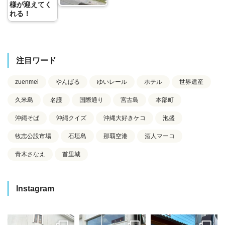
様が迎えてく
れる！
注目ワード
zuenmei
やんばる
ゆいレール
ホテル
世界遺産
久米島
名護
国際通り
宮古島
本部町
沖縄そば
沖縄クイズ
沖縄大好きケコ
泡盛
牧志公設市場
石垣島
那覇空港
酒人マーコ
青木さなえ
首里城
Instagram