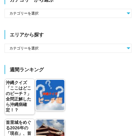
エリアから探す
週間ランキング
沖縄クイズ
「ここはどこ
のビーチ？」
全問正解した
ら沖縄病確
定！？
首里城をめぐ
る2026年の
「現在」、首