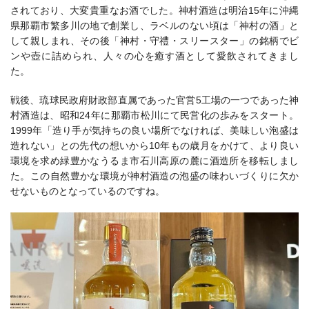
されており、大変貴重なお酒でした。神村酒造は明治15年に沖縄
県那覇市繁多川の地で創業し、ラベルのない頃は「神村の酒」と
して親しまれ、その後「神村・守禮・スリースター」の銘柄でビ
ンや壺に詰められ、人々の心を癒す酒として愛飲されてきまし
た。
戦後、琉球民政府財政部直属であった官営5工場の一つであった神
村酒造は、昭和24年に那覇市松川にて民営化の歩みをスタート。
1999年「造り手が気持ちの良い場所でなければ、美味しい泡盛は
造れない」との先代の想いから10年もの歳月をかけて、より良い
環境を求め緑豊かなうるま市石川高原の麓に酒造所を移転しまし
た。この自然豊かな環境が神村酒造の泡盛の味わいづくりに欠か
せないものとなっているのですね。