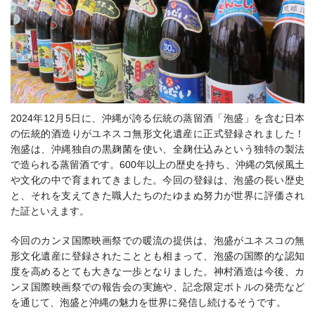
2024年12月5日に、沖縄が誇る伝統の蒸留酒「泡盛」を含む日本
の伝統的酒造りがユネスコ無形文化遺産に正式登録されました！
泡盛は、沖縄独自の黒麹菌を使い、全麹仕込みという独特の製法
で造られる蒸留酒です。600年以上の歴史を持ち、沖縄の気候風土
や文化の中で育まれてきました。今回の登録は、泡盛の長い歴史
と、それを支えてきた職人たちのたゆまぬ努力が世界に評価され
た証といえます。
今回のカンヌ国際映画祭での暖流の提供は、泡盛がユネスコの無
形文化遺産に登録されたこととも相まって、泡盛の国際的な認知
度を高めるとても大きな一歩となりました。神村酒造は今後、カ
ンヌ国際映画祭での報告会の実施や、記念限定ボトルの発売など
を通じて、泡盛と沖縄の魅力を世界に発信し続けるそうです。