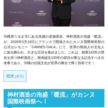
沖縄県うるま市にある泡盛の老舗酒造、神村酒造の泡盛「暖流」
が、2025年5月18日にフランスで開催されたカンヌ国際映画祭の
公式セレモニー「CANNES GALA」にて、世界の映画人や文化人
に振る舞われ、大きな注目を集めました。これは、創業143年の歴
史を持つ神村酒造と、映画誕生130年の節目が重なる記念すべき出
来事であり、沖縄の伝統文化が世界の舞台で輝く快挙です！
目次
[
表示
]
神村酒造の泡盛「暖流」がカンヌ
国際映画祭へ！