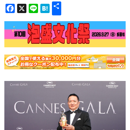
共
Facebook
X
Line
Hatena
有