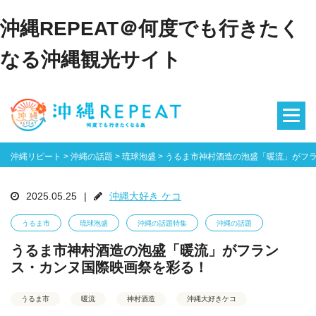
沖縄REPEAT＠何度でも行きたく
なる沖縄観光サイト
沖縄リピート
>
沖縄の話題
>
琉球泡盛
>
うるま市神村酒造の泡盛「暖流」がフ
2025.05.25
|
沖縄大好き ケコ
うるま市
琉球泡盛
沖縄の話題特集
沖縄の話題
うるま市神村酒造の泡盛「暖流」がフラン
ス・カンヌ国際映画祭を彩る！
うるま市
暖流
神村酒造
沖縄大好きケコ