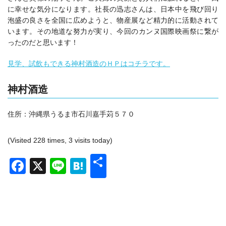
に幸せな気分になります。社長の迅志さんは、日本中を飛び回り
泡盛の良さを全国に広めようと、物産展など精力的に活動されて
います。その地道な努力が実り、今回のカンヌ国際映画祭に繋が
ったのだと思います！
見学、試飲もできる神村酒造のＨＰはコチラです。
神村酒造
住所：
沖縄県うるま市石川嘉手苅５７０
(Visited 228 times, 3 visits today)
共
Facebook
X
Line
Hatena
有