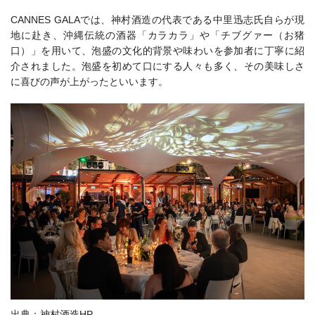
CANNES GALAでは、神村酒造の代表である中里迅志氏自らが現
地に赴き、沖縄伝統の酒器「カラカラ」や「チブグァー（お猪
口）」を用いて、泡盛の文化的背景や味わいを参加者に丁寧に紹
介されました。泡盛を初めて口にする人々も多く、その美味しさ
に喜びの声が上がったといいます。
出典：神村酒造HP