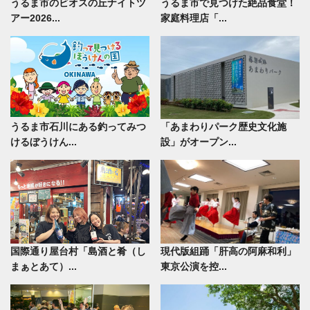
うるま市のビオスの丘ナイトツ
うるま市で見つけた絶品食堂！
アー2026...
家庭料理店「...
うるま市石川にある釣ってみつ
「あまわりパーク歴史文化施
けるぼうけん...
設」がオープン...
国際通り屋台村「島酒と肴（し
現代版組踊「肝高の阿麻和利」
まぁとあて）...
東京公演を控...