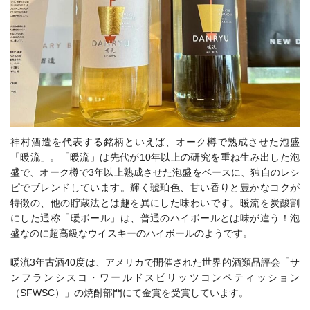
神村酒造を代表する銘柄といえば、オーク樽で熟成させた泡盛
「暖流」。「暖流」は先代が10年以上の研究を重ね生み出した泡
盛で、オーク樽で3年以上熟成させた泡盛をベースに、独自のレシ
ピでブレンドしています。輝く琥珀色、甘い香りと豊かなコクが
特徴の、他の貯蔵法とは趣を異にした味わいです。暖流を炭酸割
にした通称「暖ボール」は、普通のハイボールとは味が違う！泡
盛なのに超高級なウイスキーのハイボールのようです。
暖流3年古酒40度は、アメリカで開催された世界的酒類品評会「サ
ンフランシスコ・ワールドスピリッツコンペティッション
（SFWSC）」の焼酎部門にて金賞を受賞しています。