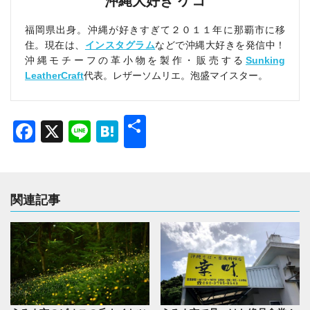
沖縄大好き ケコ
福岡県出身。沖縄が好きすぎて２０１１年に那覇市に移
住。現在は、
インスタグラム
などで沖縄大好きを発信中！
沖縄モチーフの革小物を製作・販売する
Sunking
LeatherCraft
代表。レザーソムリエ。泡盛マイスター。
共
Facebook
X
Line
Hatena
有
関連記事