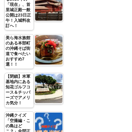
「現在」、首
里城正殿一般
公開は23日正
午！入城料改
訂へ！
美ら海水族館
のある本部町
の沖縄そば街
道で食べたい
おすすめ7
選！！
【閉鎖】米軍
基地内にある
知花ゴルフコ
ース＆チッパ
ーズでアメリ
カ気分！
沖縄クイズ
「空撮編・こ
の島はど
こ？」全問正