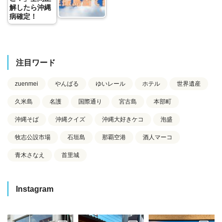
解したら沖縄
病確定！
注目ワード
zuenmei
やんばる
ゆいレール
ホテル
世界遺産
久米島
名護
国際通り
宮古島
本部町
沖縄そば
沖縄クイズ
沖縄大好きケコ
泡盛
牧志公設市場
石垣島
那覇空港
酒人マーコ
青木さなえ
首里城
Instagram