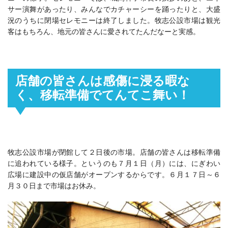
サー演舞があったり、みんなでカチャーシーを踊ったりと、大盛
況のうちに閉場セレモニーは終了しました。牧志公設市場は観光
客はもちろん、地元の皆さんに愛されてたんだなーと実感。
店舗の皆さんは感傷に浸る暇な
く、移転準備でてんてこ舞い！
牧志公設市場が閉館して２日後の市場。店舗の皆さんは移転準備
に追われている様子。というのも７月１日（月）には、にぎわい
広場に建設中の仮店舗がオープンするからです。６月１７日～６
月３０日まで市場はお休み。