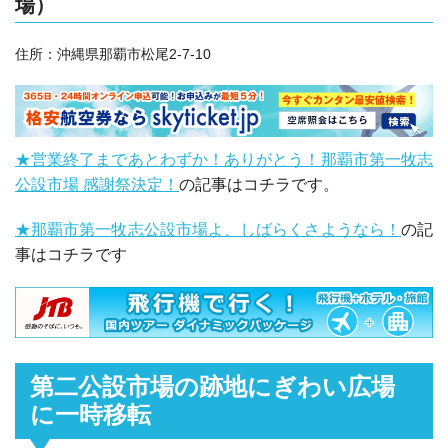
場）
住所：沖縄県那覇市松尾2-7-10
★営業終了まであとわずか！ありがとう！那覇市第一牧志
公設市場 感謝祭決定！
の記事はコチラです。
★那覇市第一牧志公設市場よ、しばらくさようなら！
の記
事はコチラです
第二公設市場の跡地にぎわい広場
に一時移転