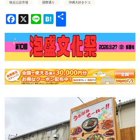
牧志公設市場
国際通り
沖縄大好きケコ
共
Facebook
X
Line
Hatena
有