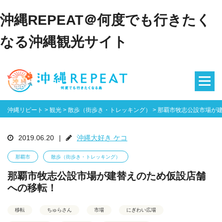
沖縄REPEAT＠何度でも行きたく
なる沖縄観光サイト
沖縄リピート
>
観光
>
散歩（街歩き・トレッキング）
>
那覇市牧志公設市場が
2019.06.20
|
沖縄大好き ケコ
那覇市
散歩（街歩き・トレッキング）
那覇市牧志公設市場が建替えのため仮設店舗
への移転！
移転
ちゅらさん
市場
にぎわい広場