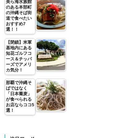
美ら海水族館
のある本部町
の沖縄そば街
道で食べたい
おすすめ7
選！！
【閉鎖】米軍
基地内にある
知花ゴルフコ
ース＆チッパ
ーズでアメリ
カ気分！
那覇で沖縄そ
ばではなく
「日本蕎麦」
が食べられる
お店ならココ5
選！