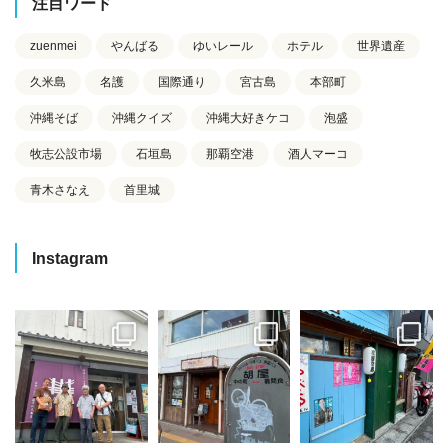
注目ワード
zuenmei
やんばる
ゆいレール
ホテル
世界遺産
久米島
名護
国際通り
宮古島
本部町
沖縄そば
沖縄クイズ
沖縄大好きケコ
泡盛
牧志公設市場
石垣島
那覇空港
酒人マーコ
青木さなえ
首里城
Instagram