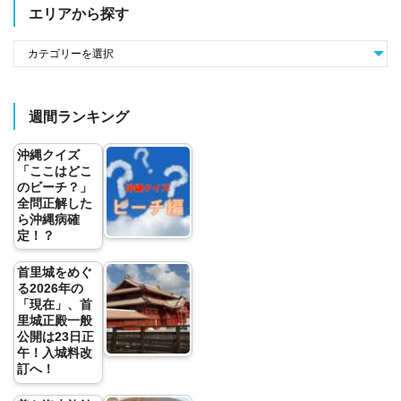
エリアから探す
週間ランキング
沖縄クイズ
「ここはどこ
のビーチ？」
全問正解した
ら沖縄病確
定！？
首里城をめぐ
る2026年の
「現在」、首
里城正殿一般
公開は23日正
午！入城料改
訂へ！