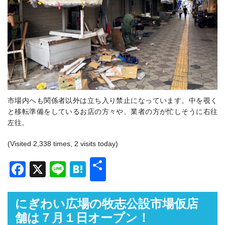
市場内へも関係者以外は立ち入り禁止になっています。中を覗く
と移転準備をしているお店の方々や、業者の方が忙しそうに右往
左往。
(Visited 2,338 times, 2 visits today)
共
Facebook
X
Line
Hatena
有
にぎわい広場の牧志公設市場仮店
舗は７月１日オープン！