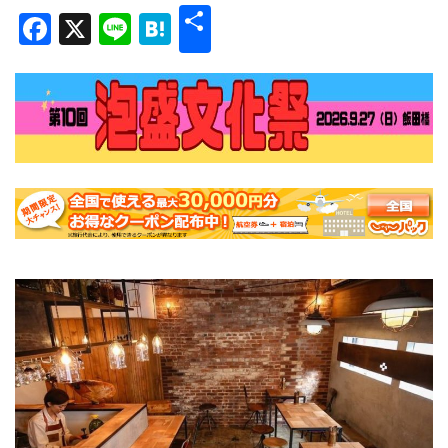
共
Facebook
X
Line
Hatena
有