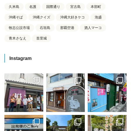
久米島
名護
国際通り
宮古島
本部町
沖縄そば
沖縄クイズ
沖縄大好きケコ
泡盛
牧志公設市場
石垣島
那覇空港
酒人マーコ
青木さなえ
首里城
Instagram