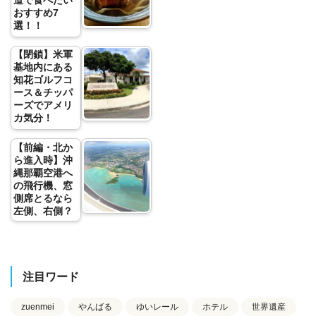
道で食べたい
おすすめ7
選！！
【閉鎖】米軍
基地内にある
知花ゴルフコ
ース＆チッパ
ーズでアメリ
カ気分！
【前編・北か
ら進入時】沖
縄那覇空港へ
の飛行機、窓
側席とるなら
左側、右側？
注目ワード
zuenmei
やんばる
ゆいレール
ホテル
世界遺産