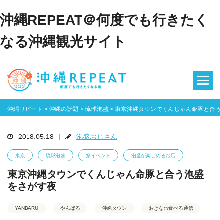
沖縄REPEAT＠何度でも行きたく
なる沖縄観光サイト
沖縄リピート
>
沖縄の話題
>
琉球泡盛
>
東京沖縄タウンでくんじゃん命豚と合
2018.05.18
|
泡盛おじさん
東京
琉球泡盛
祭イベント
泡盛が楽しめるお店
東京沖縄タウンでくんじゃん命豚と合う泡盛
をさがす夜
YANBARU
やんばる
沖縄タウン
おきなわ食べる通信