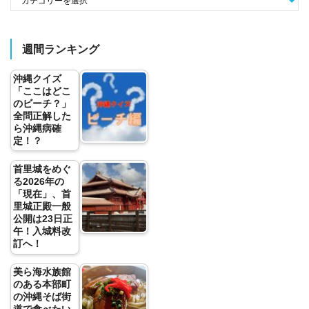
週間ランキング
沖縄クイズ
「ここはどこ
のビーチ？」
全問正解した
ら沖縄病確
定！？
首里城をめぐ
る2026年の
「現在」、首
里城正殿一般
公開は23日正
午！入城料改
訂へ！
美ら海水族館
のある本部町
の沖縄そば街