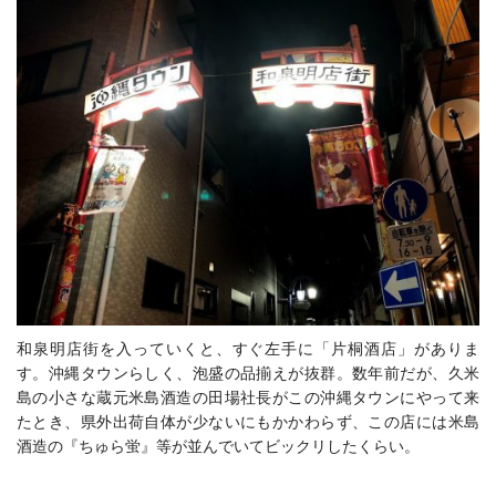
和泉明店街を入っていくと、すぐ左手に「片桐酒店」がありま
す。沖縄タウンらしく、泡盛の品揃えが抜群。数年前だが、久米
島の小さな蔵元米島酒造の田場社長がこの沖縄タウンにやって来
たとき、県外出荷自体が少ないにもかかわらず、この店には米島
酒造の『ちゅら蛍』等が並んでいてビックリしたくらい。