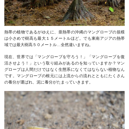
熱帯の植物であるがゆえに、亜熱帯の沖縄のマングローブの規模
は小さめで樹高も最大１５メートルほど。でも東南アジアの熱帯
域では最大樹高５０メートル…全然違いますね。
現在、世界では「マングローブを守ろう！」「マングローブを復
活させよう！」という取り組みがあるのを知っていますか？マン
グローブは人間だけではなく生態系になくてはならない植物なん
です。マングローブの根元には上流からの流れとともにたくさん
の養分が運ばれ、泥に養分がたまっていきます。