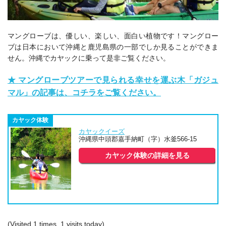
マングローブは、優しい、楽しい、面白い植物です！マングロー
ブは日本において沖縄と鹿児島県の一部でしか見ることができま
せん。沖縄でカヤックに乗って是非ご覧ください。
★
マングローブツアーで見られる幸せを運ぶ木「ガジュ
マル」の記事は、コチラをご覧ください。
カヤック体験
カヤックイーズ
沖縄県中頭郡嘉手納町（字）水釜566-15
カヤック体験の詳細を見る
(Visited 1 times, 1 visits today)