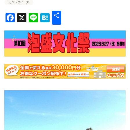
カヤックイーズ
共
Facebook
X
Line
Hatena
有