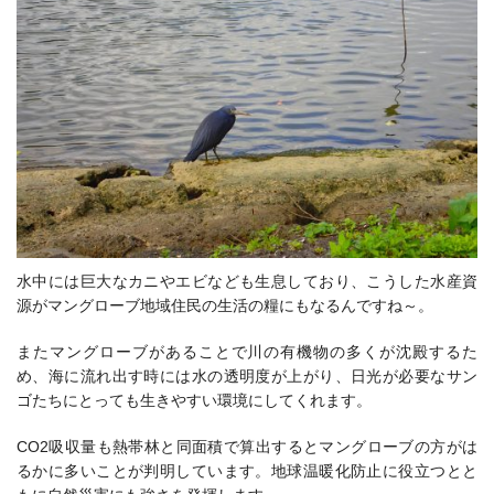
水中には巨大なカニやエビなども生息しており、こうした水産資
源がマングローブ地域住民の生活の糧にもなるんですね～。
またマングローブがあることで川の有機物の多くが沈殿するた
め、海に流れ出す時には水の透明度が上がり、日光が必要なサン
ゴたちにとっても生きやすい環境にしてくれます。
CO2吸収量も熱帯林と同面積で算出するとマングローブの方がは
るかに多いことが判明しています。地球温暖化防止に役立つとと