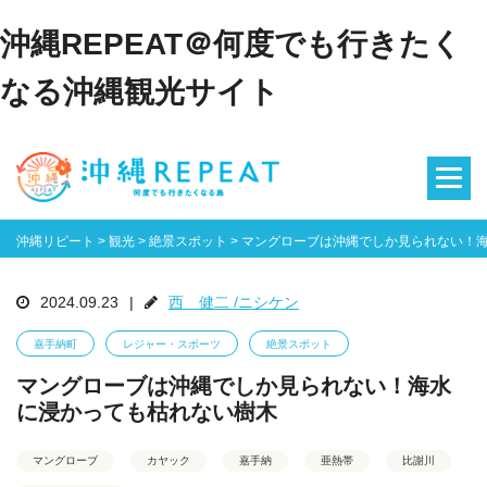
沖縄REPEAT＠何度でも行きたく
なる沖縄観光サイト
沖縄リピート
>
観光
>
絶景スポット
>
マングローブは沖縄でしか見られない！
2024.09.23
|
西 健二 /ニシケン
嘉手納町
レジャー・スポーツ
絶景スポット
マングローブは沖縄でしか見られない！海水
に浸かっても枯れない樹木
マングローブ
カヤック
嘉手納
亜熱帯
比謝川