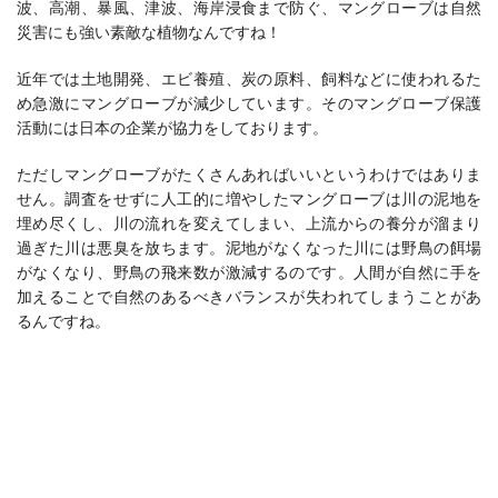
波、高潮、暴風、津波、海岸浸食まで防ぐ、マングローブは自然
災害にも強い素敵な植物なんですね！
近年では土地開発、エビ養殖、炭の原料、飼料などに使われるた
め急激にマングローブが減少しています。そのマングローブ保護
活動には日本の企業が協力をしております。
ただしマングローブがたくさんあればいいというわけではありま
せん。調査をせずに人工的に増やしたマングローブは川の泥地を
埋め尽くし、川の流れを変えてしまい、上流からの養分が溜まり
過ぎた川は悪臭を放ちます。泥地がなくなった川には野鳥の餌場
がなくなり、野鳥の飛来数が激減するのです。人間が自然に手を
加えることで自然のあるべきバランスが失われてしまうことがあ
るんですね。