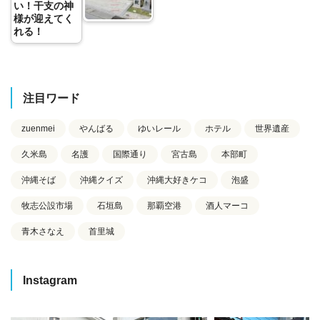
い！干支の神
様が迎えてく
れる！
注目ワード
zuenmei
やんばる
ゆいレール
ホテル
世界遺産
久米島
名護
国際通り
宮古島
本部町
沖縄そば
沖縄クイズ
沖縄大好きケコ
泡盛
牧志公設市場
石垣島
那覇空港
酒人マーコ
青木さなえ
首里城
Instagram