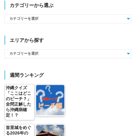
カテゴリーから選ぶ
エリアから探す
週間ランキング
沖縄クイズ
「ここはどこ
のビーチ？」
全問正解した
ら沖縄病確
定！？
首里城をめぐ
る2026年の