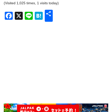
(Visited 1,025 times, 1 visits today)
共
Facebook
X
Line
Hatena
有