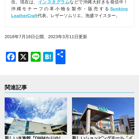
住。現在は、
インスタグラム
などで沖縄大好きを発信中！
沖縄モチーフの革小物を製作・販売する
Sunking
LeatherCraft
代表。レザーソムリエ。泡盛マイスター。
2018年7月18日公開、2023年3月11日更新
共
Facebook
X
Line
Hatena
有
関連記事
新しい水族館『DMMかりゆし
新しいショッピングモール「イ