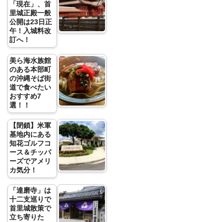
「現在」、首
里城正殿一般
公開は23日正
午！入城料改
訂へ！
美ら海水族館
のある本部町
の沖縄そば街
道で食べたい
おすすめ7
選！！
【閉鎖】米軍
基地内にある
知花ゴルフコ
ース＆チッパ
ーズでアメリ
カ気分！
「達磨寺」は
十二支巡りで
首里城散策で
立ち寄りた