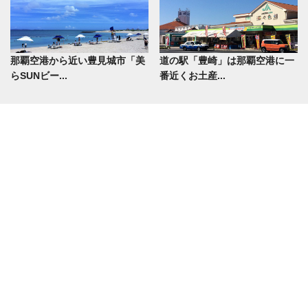
那覇空港から近い豊見城市「美
道の駅「豊崎」は那覇空港に一
らSUNビー...
番近くお土産...