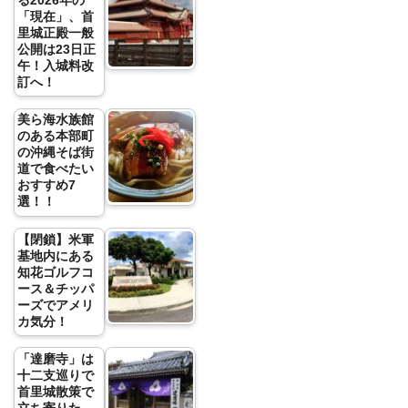
る2026年の
「現在」、首
里城正殿一般
公開は23日正
午！入城料改
訂へ！
美ら海水族館
のある本部町
の沖縄そば街
道で食べたい
おすすめ7
選！！
【閉鎖】米軍
基地内にある
知花ゴルフコ
ース＆チッパ
ーズでアメリ
カ気分！
「達磨寺」は
十二支巡りで
首里城散策で
立ち寄りた