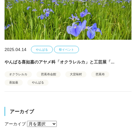
2025.04.14
やんばる
祭イベント
やんばる喜如嘉のアヤメ科「オクラレルカ」と工芸展「...
オクラレルカ
芭蕉布会館
大宜味村
芭蕉布
喜如嘉
やんばる
アーカイブ
アーカイブ