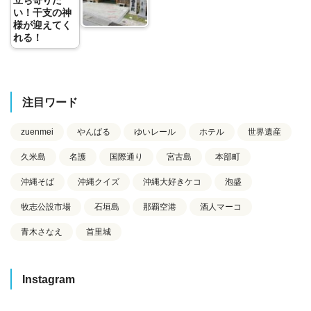
い！干支の神
様が迎えてく
れる！
注目ワード
zuenmei
やんばる
ゆいレール
ホテル
世界遺産
久米島
名護
国際通り
宮古島
本部町
沖縄そば
沖縄クイズ
沖縄大好きケコ
泡盛
牧志公設市場
石垣島
那覇空港
酒人マーコ
青木さなえ
首里城
Instagram