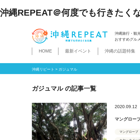
沖縄REPEAT＠何度でも行きたく
沖縄旅行・観
おすすめグル
HOME
最新イベント
沖縄の話題特集
体験
飲み物
空港・飛行機
ホテル
居酒屋・BAR
ビーチ
琉球泡盛
那覇市
石垣島・八重山諸島
祭イベント
本島南部
沖縄そば
沖縄落語
ダイビング・シュノー
史跡公園資料館
食堂・ドライブ
ビジネスホテ
ゆいレール
文
空港
飛行機
LCC
石垣島
八重山諸島
豊見城市
糸満市
南城市
八重瀬町・与那原町・南風原町
浦添市
記念館・資料館
テーマパーク
沖縄リピート
>
ガジュマル
ガジュマル の記事一覧
2020.09.12
マングローブ
マングローブ