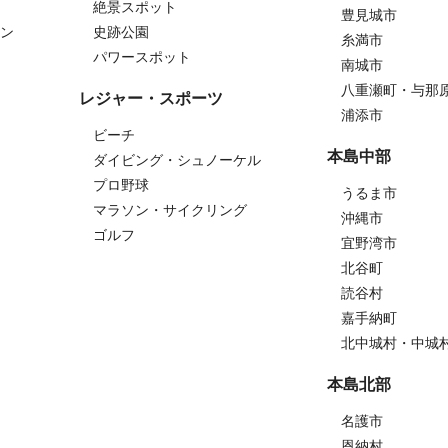
絶景スポット
豊見城市
ン
史跡公園
糸満市
パワースポット
南城市
八重瀬町・与那
レジャー・スポーツ
浦添市
ビーチ
本島中部
ダイビング・シュノーケル
プロ野球
うるま市
マラソン・サイクリング
沖縄市
ゴルフ
宜野湾市
北谷町
読谷村
嘉手納町
北中城村・中城
本島北部
名護市
恩納村