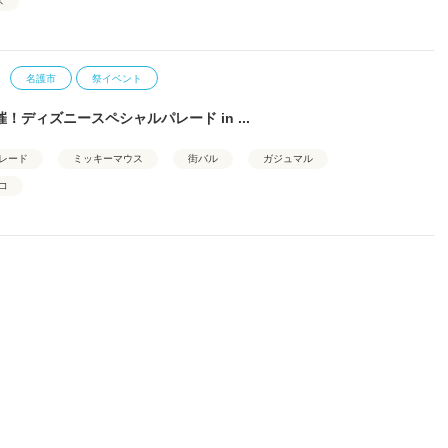
ズ
名護市
祭イベント
！ディズニースペシャルパレード in ...
レード
ミッキーマウス
街バル
ガジュマル
コ