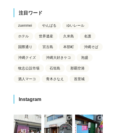
注目ワード
zuenmei
やんばる
ゆいレール
ホテル
世界遺産
久米島
名護
国際通り
宮古島
本部町
沖縄そば
沖縄クイズ
沖縄大好きケコ
泡盛
牧志公設市場
石垣島
那覇空港
酒人マーコ
青木さなえ
首里城
Instagram