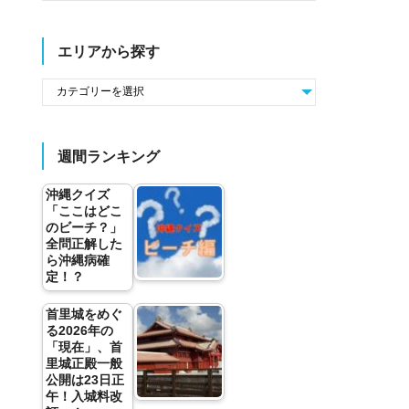
エリアから探す
週間ランキング
沖縄クイズ
「ここはどこ
のビーチ？」
全問正解した
ら沖縄病確
定！？
首里城をめぐ
る2026年の
「現在」、首
里城正殿一般
公開は23日正
午！入城料改