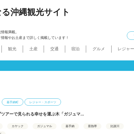
なる沖縄観光サイト
光情報満載。
メ情報やお土産まで詳しく掲載しています！
観光
土産
交通
宿泊
グルメ
レジャ
ケル
イン
ル
化・生活
本島中部
食べ物
ドライブコース
カフェ・スィーツ
沖縄本・書店
船
プロ野球
コンドミニアム
B級グルメ
ショッピングモール
本島北部
沖縄全域
移住
バス
ステーキ
マラソン・サイク
コスメ・
工場・
その
沖
うるま市
沖縄市
宜野湾市
北谷町
読谷村
嘉手納町
北中城村・中城村・西原町
世界遺産
絶景スポット
パワースポット
道の駅・市場
名護市
恩納村
金武町・宜野座村
本部町・伊江島
今帰仁村
やんばる
伊是名島・伊平屋島
嘉手納町
レジャー・スポーツ
ツアーで見られる幸せを運ぶ木「ガジュマ...
カヤック
ガジュマル
嘉手納
亜熱帯
比謝川