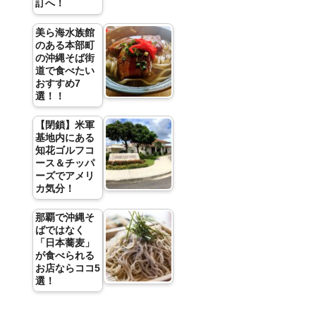
訂へ！
美ら海水族館
のある本部町
の沖縄そば街
道で食べたい
おすすめ7
選！！
【閉鎖】米軍
基地内にある
知花ゴルフコ
ース＆チッパ
ーズでアメリ
カ気分！
那覇で沖縄そ
ばではなく
「日本蕎麦」
が食べられる
お店ならココ5
選！