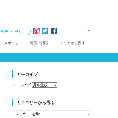
沖縄REPEATとは
ー・スポーツ
沖縄の話題
エリアから探す
リング
雑貨
酒造見学
他飲食店
縄クイズ
久米島・慶良間
民宿・ゲストハウス
タクシー・レンタカー
泡盛が楽しめるお店
散歩（街歩き・トレッキング）
宮古島・伊良部島・下地島
沖縄で会いたい人
ゴルフ
沖縄料理
久米島町
慶良間諸島
トレッキング
那覇まちまーい
おきなわスローツアー
宮古島
伊良部島
下地島
アーカイブ
アーカイブ
カテゴリーから選ぶ