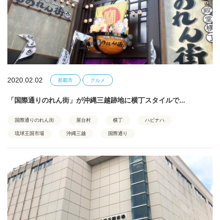
2020.02.02
那覇市
グルメ
「国際通りのれん街」が沖縄三越跡地に横丁スタイルで...
国際通りのれん街
屋台村
横丁
ハピナハ
琉球王国市場
沖縄三越
国際通り