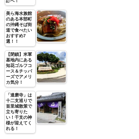
訂へ！
美ら海水族館
のある本部町
の沖縄そば街
道で食べたい
おすすめ7
選！！
【閉鎖】米軍
基地内にある
知花ゴルフコ
ース＆チッパ
ーズでアメリ
カ気分！
「達磨寺」は
十二支巡りで
首里城散策で
立ち寄りた
い！干支の神
様が迎えてく
れる！