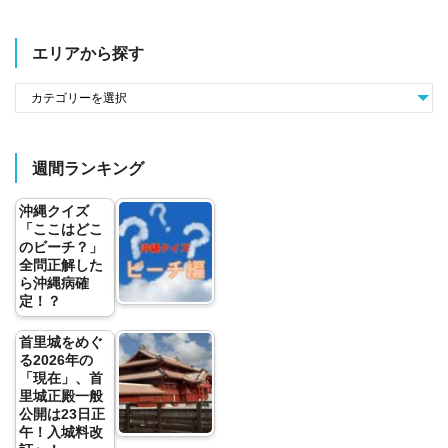
エリアから探す
週間ランキング
沖縄クイズ
「ここはどこ
のビーチ？」
全問正解した
ら沖縄病確
定！？
首里城をめぐ
る2026年の
「現在」、首
里城正殿一般
公開は23日正
午！入城料改