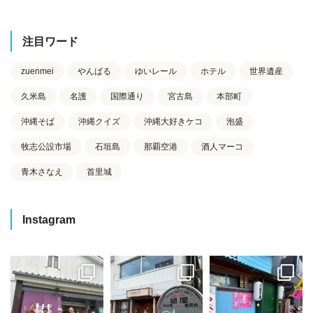
注目ワード
zuenmei
やんばる
ゆいレール
ホテル
世界遺産
久米島
名護
国際通り
宮古島
本部町
沖縄そば
沖縄クイズ
沖縄大好きケコ
泡盛
牧志公設市場
石垣島
那覇空港
酒人マーコ
青木さなえ
首里城
Instagram