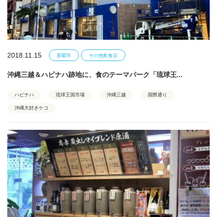
2018.11.15
那覇市
その他飲食店
沖縄三越＆ハピナハ跡地に、食のテーマパーク「琉球王...
ハピナハ
琉球王国市場
沖縄三越
国際通り
沖縄大好きケコ