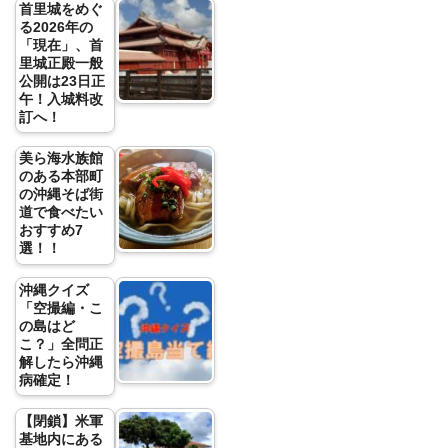
首里城をめぐ
る2026年の
「現在」、首
里城正殿一般
公開は23日正
午！入城料改
訂へ！
美ら海水族館
のある本部町
の沖縄そば街
道で食べたい
おすすめ7
選！！
沖縄クイズ
「空撮編・こ
の島はど
こ？」全問正
解したら沖縄
病確定！
【閉鎖】米軍
基地内にある