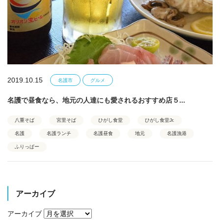
2019.10.15
名護市
グルメ
名護で昼食なら、地元の人達にも愛されるおすすめ店５...
八重そば
宮里そば
ひがし食堂
ひがし食堂Jr.
名護
名護ランチ
名護昼食
地元
名護漁港
ふりっぱー
アーカイブ
アーカイブ