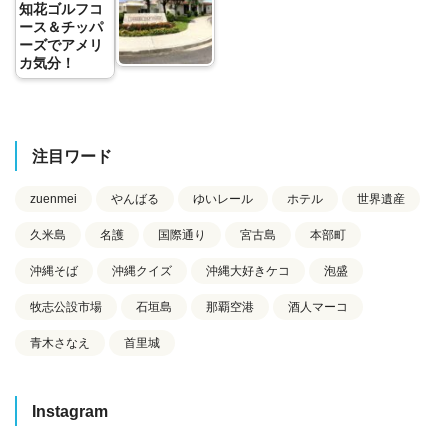
知花ゴルフコ
ース＆チッパ
ーズでアメリ
カ気分！
注目ワード
zuenmei
やんばる
ゆいレール
ホテル
世界遺産
久米島
名護
国際通り
宮古島
本部町
沖縄そば
沖縄クイズ
沖縄大好きケコ
泡盛
牧志公設市場
石垣島
那覇空港
酒人マーコ
青木さなえ
首里城
Instagram