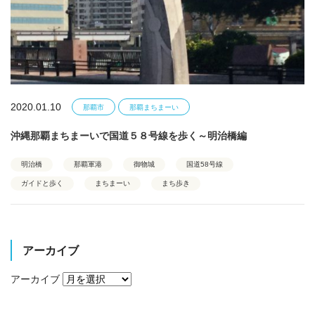
2020.01.10
那覇市
那覇まちまーい
沖縄那覇まちまーいで国道５８号線を歩く～明治橋編
明治橋
那覇軍港
御物城
国道58号線
ガイドと歩く
まちまーい
まち歩き
アーカイブ
アーカイブ