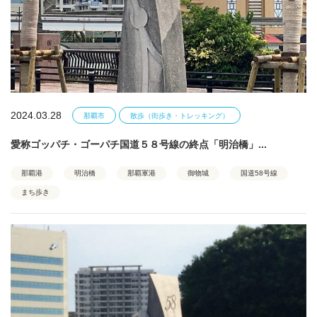
2024.03.28
那覇市
散歩（街歩き・トレッキング）
愛称ゴッパチ・ゴーパチ国道５８号線の終点「明治橋」...
那覇港
明治橋
那覇軍港
御物城
国道58号線
まち歩き