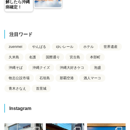
解したら沖縄
病確定！
注目ワード
zuenmei
やんばる
ゆいレール
ホテル
世界遺産
久米島
名護
国際通り
宮古島
本部町
沖縄そば
沖縄クイズ
沖縄大好きケコ
泡盛
牧志公設市場
石垣島
那覇空港
酒人マーコ
青木さなえ
首里城
Instagram