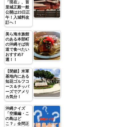
「現在」、首
里城正殿一般
公開は23日正
午！入城料改
訂へ！
美ら海水族館
のある本部町
の沖縄そば街
道で食べたい
おすすめ7
選！！
【閉鎖】米軍
基地内にある
知花ゴルフコ
ース＆チッパ
ーズでアメリ
カ気分！
沖縄クイズ
「空撮編・こ
の島はど
こ？」全問正