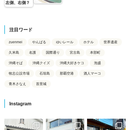
左側、右側？
注目ワード
zuenmei
やんばる
ゆいレール
ホテル
世界遺産
久米島
名護
国際通り
宮古島
本部町
沖縄そば
沖縄クイズ
沖縄大好きケコ
泡盛
牧志公設市場
石垣島
那覇空港
酒人マーコ
青木さなえ
首里城
Instagram