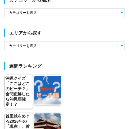
エリアから探す
週間ランキング
沖縄クイズ
「ここはどこ
のビーチ？」
全問正解した
ら沖縄病確
定！？
首里城をめぐ
る2026年の
「現在」、首