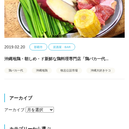
2019.02.20
那覇市
居酒屋・BAR
沖縄地鶏・朝しめ・ド新鮮な鶏料理専門店「鶏バカ一代...
鶏バカ一代
沖縄地鶏
牧志公設市場
沖縄大好きケコ
アーカイブ
アーカイブ
カテゴリーから選ぶ