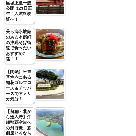
里城正殿一般
公開は23日正
午！入城料改
訂へ！
美ら海水族館
のある本部町
の沖縄そば街
道で食べたい
おすすめ7
選！！
【閉鎖】米軍
基地内にある
知花ゴルフコ
ース＆チッパ
ーズでアメリ
カ気分！
【前編・北か
ら進入時】沖
縄那覇空港へ
の飛行機、窓
側席とるなら