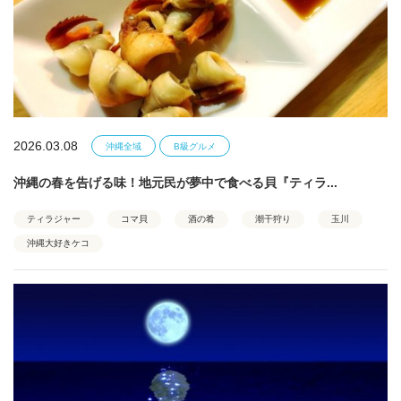
2026.03.08
沖縄全域
B級グルメ
沖縄の春を告げる味！地元民が夢中で食べる貝『ティラ...
ティラジャー
コマ貝
酒の肴
潮干狩り
玉川
沖縄大好きケコ