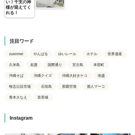
い！干支の神
様が迎えてく
れる！
注目ワード
zuenmei
やんばる
ゆいレール
ホテル
世界遺産
久米島
名護
国際通り
宮古島
本部町
沖縄そば
沖縄クイズ
沖縄大好きケコ
泡盛
牧志公設市場
石垣島
那覇空港
酒人マーコ
青木さなえ
首里城
Instagram