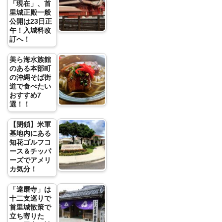
「現在」、首
里城正殿一般
公開は23日正
午！入城料改
訂へ！
美ら海水族館
のある本部町
の沖縄そば街
道で食べたい
おすすめ7
選！！
【閉鎖】米軍
基地内にある
知花ゴルフコ
ース＆チッパ
ーズでアメリ
カ気分！
「達磨寺」は
十二支巡りで
首里城散策で
立ち寄りた