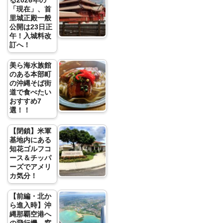
る2026年の
「現在」、首
里城正殿一般
公開は23日正
午！入城料改
訂へ！
美ら海水族館
のある本部町
の沖縄そば街
道で食べたい
おすすめ7
選！！
【閉鎖】米軍
基地内にある
知花ゴルフコ
ース＆チッパ
ーズでアメリ
カ気分！
【前編・北か
ら進入時】沖
縄那覇空港へ
の飛行機、窓