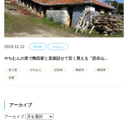
2019.11.12
読谷村
やちむん
やちむんの里で陶芸家と直接話せて安く買える「読谷山...
登り窯
やちむん
読谷村
陶器市
陶芸家
壺屋
アーカイブ
アーカイブ