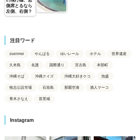
側席とるなら
左側、右側？
注目ワード
zuenmei
やんばる
ゆいレール
ホテル
世界遺産
久米島
名護
国際通り
宮古島
本部町
沖縄そば
沖縄クイズ
沖縄大好きケコ
泡盛
牧志公設市場
石垣島
那覇空港
酒人マーコ
青木さなえ
首里城
Instagram