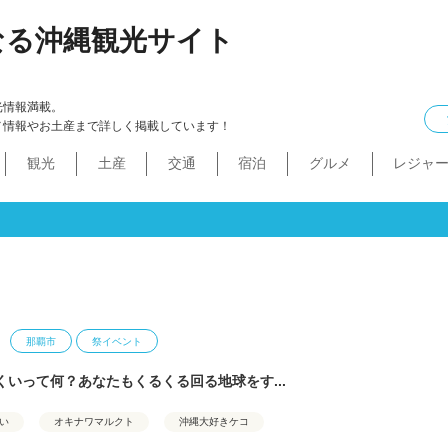
なる沖縄観光サイト
光情報満載。
メ情報やお土産まで詳しく掲載しています！
観光
土産
交通
宿泊
グルメ
レジャ
ケル
イン
ル
化・生活
本島中部
食べ物
ドライブコース
カフェ・スィーツ
沖縄本・書店
船
プロ野球
コンドミニアム
B級グルメ
ショッピングモール
本島北部
沖縄全域
移住
バス
ステーキ
マラソン・サイク
コスメ・
工場・
その
沖
うるま市
沖縄市
宜野湾市
北谷町
読谷村
嘉手納町
北中城村・中城村・西原町
世界遺産
絶景スポット
パワースポット
道の駅・市場
名護市
恩納村
金武町・宜野座村
本部町・伊江島
今帰仁村
やんばる
伊是名島・伊平屋島
那覇市
祭イベント
くいって何？あなたもくるくる回る地球をす...
い
オキナワマルクト
沖縄大好きケコ