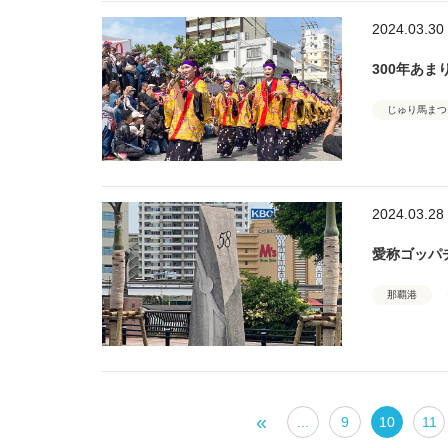
2024.03.30
300年あま
じゅり馬まつ
2024.03.28
愛称ゴッパ
那覇港
«
...
9
10
11