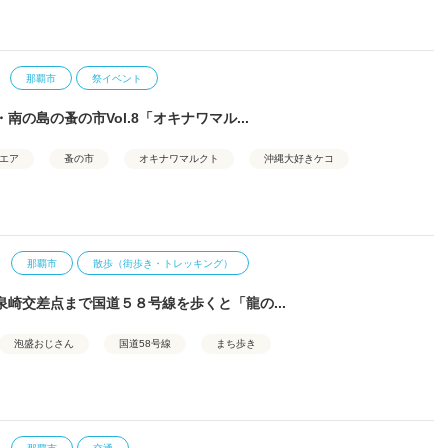
那覇市
祭イベント
南の島の蚤の市Vol.8「オキナワマル...
エア
蚤の市
オキナワマルクト
沖縄大好きケコ
那覇市
散歩（街歩き・トレッキング）
泉崎交差点まで国道５８号線を歩くと「龍の...
泡盛おじさん
国道58号線
まち歩き