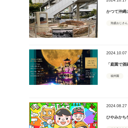
かつて沖縄
泡盛おじさん
2024.10.07
「庭園で酒廻
福州園
2024.08.27
ひやみかちな