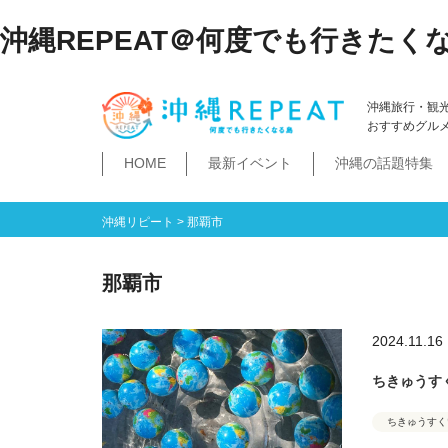
沖縄REPEAT＠何度でも行きたく
沖縄旅行・観
おすすめグル
HOME
最新イベント
沖縄の話題特集
体験
飲み物
空港・飛行機
ホテル
居酒屋・BAR
ビーチ
琉球泡盛
那覇市
石垣島・八重山諸島
祭イベント
本島南部
沖縄そば
沖縄落語
ダイビング・シュノー
史跡公園資料館
食堂・ドライブ
ビジネスホテ
ゆいレール
文
空港
飛行機
LCC
石垣島
八重山諸島
豊見城市
糸満市
南城市
八重瀬町・与那原町・南風原町
浦添市
記念館・資料館
テーマパーク
沖縄リピート
>
那覇市
那覇市
2024.11.16
ちきゅうす
ちきゅうすく