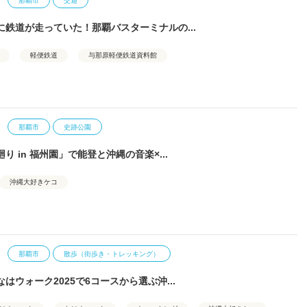
那覇市
交通
に鉄道が走っていた！那覇バスターミナルの...
軽便鉄道
与那原軽便鉄道資料館
那覇市
史跡公園
り in 福州園」で能登と沖縄の音楽×...
沖縄大好きケコ
那覇市
散歩（街歩き・トレッキング）
はウォーク2025で6コースから選ぶ沖...