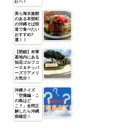
訂へ！
美ら海水族館
のある本部町
の沖縄そば街
道で食べたい
おすすめ7
選！！
【閉鎖】米軍
基地内にある
知花ゴルフコ
ース＆チッパ
ーズでアメリ
カ気分！
沖縄クイズ
「空撮編・こ
の島はど
こ？」全問正
解したら沖縄
病確定！