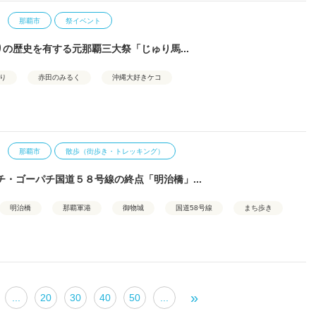
那覇市
祭イベント
りの歴史を有する元那覇三大祭「じゅり馬...
り
赤田のみるく
沖縄大好きケコ
那覇市
散歩（街歩き・トレッキング）
チ・ゴーパチ国道５８号線の終点「明治橋」...
明治橋
那覇軍港
御物城
国道58号線
まち歩き
»
...
20
30
40
50
...