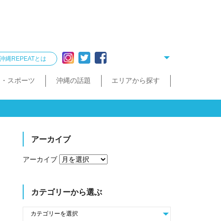
沖縄REPEATとは
ー・スポーツ
沖縄の話題
エリアから探す
リング
雑貨
酒造見学
他飲食店
縄クイズ
久米島・慶良間
民宿・ゲストハウス
タクシー・レンタカー
泡盛が楽しめるお店
散歩（街歩き・トレッキング）
宮古島・伊良部島・下地島
沖縄で会いたい人
ゴルフ
沖縄料理
久米島町
慶良間諸島
トレッキング
那覇まちまーい
おきなわスローツアー
宮古島
伊良部島
下地島
アーカイブ
アーカイブ
カテゴリーから選ぶ