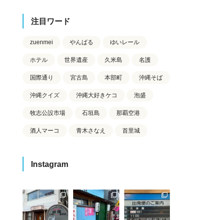
注目ワード
zuenmei
やんばる
ゆいレール
ホテル
世界遺産
久米島
名護
国際通り
宮古島
本部町
沖縄そば
沖縄クイズ
沖縄大好きケコ
泡盛
牧志公設市場
石垣島
那覇空港
酒人マーコ
青木さなえ
首里城
Instagram