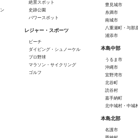
絶景スポット
豊見城市
ン
史跡公園
糸満市
パワースポット
南城市
八重瀬町・与那
レジャー・スポーツ
浦添市
ビーチ
本島中部
ダイビング・シュノーケル
プロ野球
うるま市
マラソン・サイクリング
沖縄市
ゴルフ
宜野湾市
北谷町
読谷村
嘉手納町
北中城村・中城
本島北部
名護市
恩納村