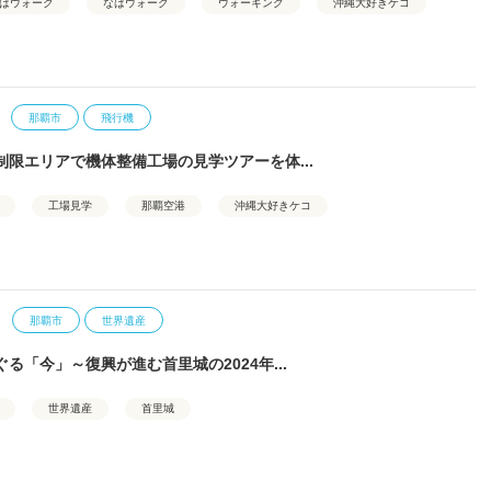
はウォーク
なはウォーク
ウォーキング
沖縄大好きケコ
那覇市
飛行機
制限エリアで機体整備工場の見学ツアーを体...
工場見学
那覇空港
沖縄大好きケコ
那覇市
世界遺産
る「今」～復興が進む首里城の2024年...
世界遺産
首里城