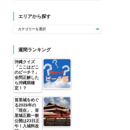
エリアから探す
週間ランキング
沖縄クイズ
「ここはどこ
のビーチ？」
全問正解した
ら沖縄病確
定！？
首里城をめぐ
る2026年の
「現在」、首
里城正殿一般
公開は23日正
午！入城料改