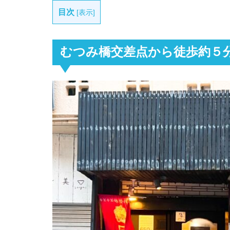
目次
[
表示
]
むつみ橋交差点から徒歩約５