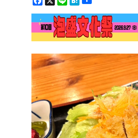
Facebook
X
Line
Hatena
有