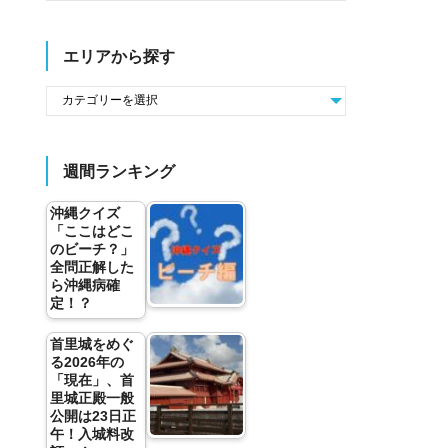
エリアから探す
週間ランキング
沖縄クイズ
「ここはどこ
のビーチ？」
全問正解した
ら沖縄病確
定！？
首里城をめぐ
る2026年の
「現在」、首
里城正殿一般
公開は23日正
午！入城料改