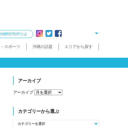
沖縄REPEATとは
ー・スポーツ
沖縄の話題
エリアから探す
リング
雑貨
酒造見学
他飲食店
縄クイズ
久米島・慶良間
民宿・ゲストハウス
タクシー・レンタカー
泡盛が楽しめるお店
散歩（街歩き・トレッキング）
宮古島・伊良部島・下地島
沖縄で会いたい人
ゴルフ
沖縄料理
久米島町
慶良間諸島
トレッキング
那覇まちまーい
おきなわスローツアー
宮古島
伊良部島
下地島
アーカイブ
アーカイブ
カテゴリーから選ぶ