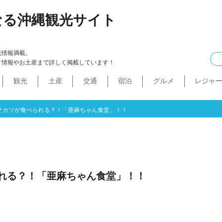
なる沖縄観光サイト
光情報満載。
メ情報やお土産まで詳しく掲載しています！
観光
土産
交通
宿泊
グルメ
レジャ
ケル
イン
ル
化・生活
本島中部
食べ物
ドライブコース
カフェ・スィーツ
沖縄本・書店
船
プロ野球
コンドミニアム
B級グルメ
ショッピングモール
本島北部
沖縄全域
移住
バス
ステーキ
マラソン・サイク
コスメ・
工場・
その
沖
うるま市
沖縄市
宜野湾市
北谷町
読谷村
嘉手納町
北中城村・中城村・西原町
世界遺産
絶景スポット
パワースポット
道の駅・市場
名護市
恩納村
金武町・宜野座村
本部町・伊江島
今帰仁村
やんばる
伊是名島・伊平屋島
そカツが食べられる？！「亜麻ちゃん食堂」！！
れる？！「亜麻ちゃん食堂」！！