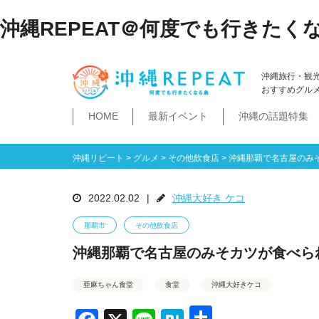
沖縄REPEAT＠何度でも行きたく
沖縄旅行・観
おすすめグル
HOME
最新イベント
沖縄の話題特集
体験
飲み物
空港・飛行機
ホテル
居酒屋・BAR
ビーチ
琉球泡盛
那覇市
石垣島・八重山諸島
祭イベント
本島南部
沖縄そば
沖縄落語
ダイビング・シュノー
史跡公園資料館
食堂・ドライブ
ビジネスホテ
ゆいレール
文
空港
飛行機
LCC
石垣島
八重山諸島
豊見城市
糸満市
南城市
八重瀬町・与那原町・南風原町
浦添市
記念館・資料館
テーマパーク
沖縄リピート
>
グルメ
>
その他飲食店
>
沖縄那覇で名古屋のみ
2022.02.02
|
沖縄大好き ケコ
那覇市
その他飲食店
沖縄那覇で名古屋のみそカツが食べら
亜麻ちゃん食堂
食堂
沖縄大好きケコ
共