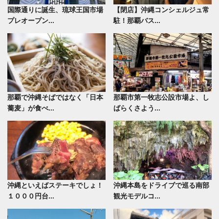
国際通りに誕生、琉球王国市場
【閉店】沖縄コンシェルジュ常
プレオープン...
駐！那覇バス...
那覇で沖縄そばではなく「日本
那覇市第一牧志公設市場よ、し
蕎麦」が食べ...
ばらくさよう...
沖縄といえばステーキでしょ！
沖縄本島をドライブで巡る南部
１０００円台...
観光モデルコ...