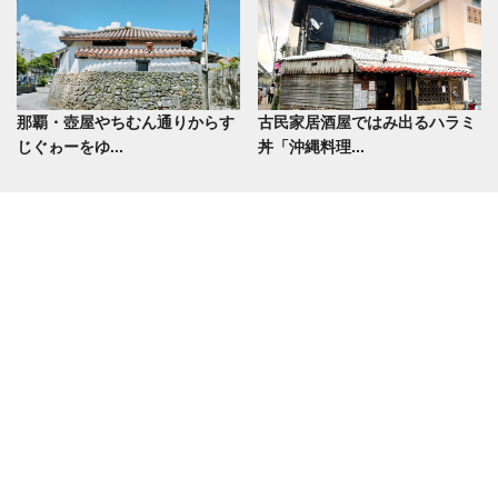
那覇・壺屋やちむん通りからす
古民家居酒屋ではみ出るハラミ
じぐゎーをゆ...
丼「沖縄料理...