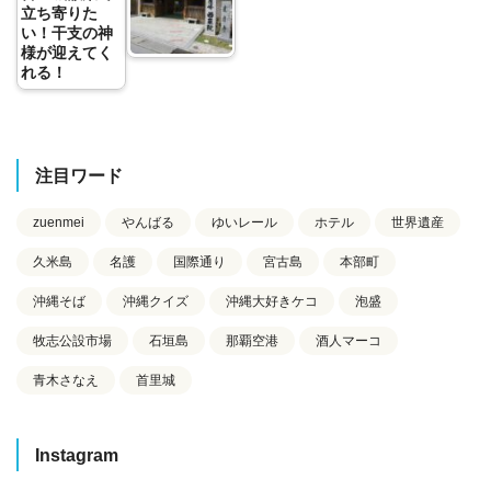
立ち寄りた
い！干支の神
様が迎えてく
れる！
注目ワード
zuenmei
やんばる
ゆいレール
ホテル
世界遺産
久米島
名護
国際通り
宮古島
本部町
沖縄そば
沖縄クイズ
沖縄大好きケコ
泡盛
牧志公設市場
石垣島
那覇空港
酒人マーコ
青木さなえ
首里城
Instagram