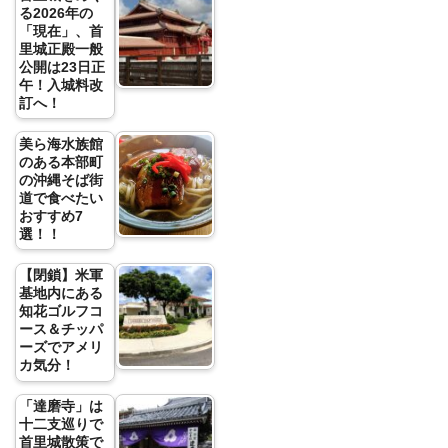
る2026年の
「現在」、首
里城正殿一般
公開は23日正
午！入城料改
訂へ！
美ら海水族館
のある本部町
の沖縄そば街
道で食べたい
おすすめ7
選！！
【閉鎖】米軍
基地内にある
知花ゴルフコ
ース＆チッパ
ーズでアメリ
カ気分！
「達磨寺」は
十二支巡りで
首里城散策で