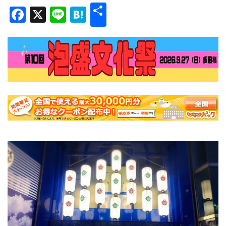
共
Facebook
X
Line
Hatena
有