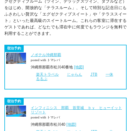
グゼクティブルーム（ツイン、デラックスツイン、ダブルなど）
をはじめ、開放的な「テラスルーム」、そして特別な記念日にも
ふさわしい贅沢な「エグゼクティブスイート」や「テラススイー
ト」といった最高級のスイートルーム。これらの客室に滞在する
ゲストであれば、どなたでも滞在中に何度でもラウンジを無料で
利用することができます。
宿泊予約
ノボテル沖縄那覇
posted with トマレバ
沖縄県那覇市松川40番地
[地図]
楽天トラベル
じゃらん
JTB
一休
るるぶ
宿泊予約
インフィニシス 那覇 首里城 ｂｙ ヒューイット
リゾート
posted with トマレバ
沖縄県那覇市松川40
[地図]