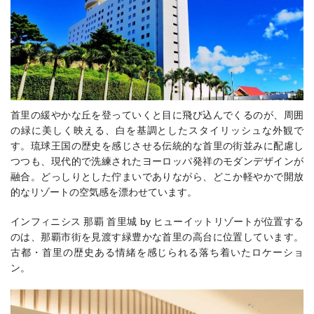
首里の緩やかな丘を登っていくと目に飛び込んでくるのが、周囲
の緑に美しく映える、白を基調としたスタイリッシュな外観で
す。琉球王国の歴史を感じさせる伝統的な首里の街並みに配慮し
つつも、現代的で洗練されたヨーロッパ発祥のモダンデザインが
融合。どっしりとした佇まいでありながら、どこか軽やかで開放
的なリゾートの空気感を漂わせています。
インフィニシス 那覇 首里城 by ヒューイットリゾートが位置する
のは、那覇市街を見渡す緑豊かな首里の高台に位置しています。
古都・首里の歴史ある情緒を感じられる落ち着いたロケーショ
ン。