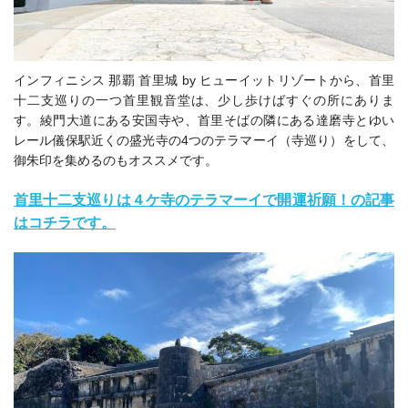
インフィニシス 那覇 首里城 by ヒューイットリゾートから、首里
十二支巡りの一つ首里観音堂は、少し歩けばすぐの所にありま
す。綾門大道にある安国寺や、首里そばの隣にある達磨寺とゆい
レール儀保駅近くの盛光寺の4つのテラマーイ（寺巡り）をして、
御朱印を集めるのもオススメです。
首里十二支巡りは４ケ寺のテラマーイで開運祈願！の記事
はコチラです。