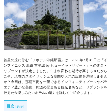
首里の丘に佇む「ノボテル沖縄那覇」は、2026年7月31日に「イ
ンフィニシス 那覇 首里城 by ヒューイットリゾート」への改名・
リブランドが決定しました。生まれ変わる期待が高まる今だから
こそ、現在のスタイリッシュな空間や人気の設備を満喫しません
か？今回は、那覇市街を一望できるインフィニティプールやバラ
エティ豊かな美食、周辺の歴史ある観光名所など、リブランドを
控えた今楽しみたいホテルの魅力を詳しくご紹介します。
目次
[
表示
]