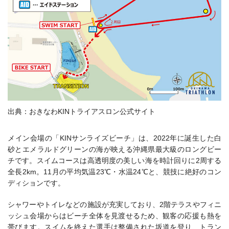
出典：おきなわKINトライアスロン公式サイト
メイン会場の「KINサンライズビーチ」は、2022年に誕生した白
砂とエメラルドグリーンの海が映える沖縄県最大級のロングビー
チです。スイムコースは高透明度の美しい海を時計回りに2周する
全長2km。11月の平均気温23℃・水温24℃と、競技に絶好のコン
ディションです。
シャワーやトイレなどの施設が充実しており、2階テラスやフィニ
ッシュ会場からはビーチ全体を見渡せるため、観客の応援も熱を
帯びます。スイムを終えた選手は整備された坂道を登り、トラン