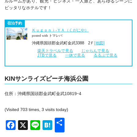
ルルームがあり、観光・ビジネス・一人旅と、あらゆるシーンに
ピッタリなホテルです！
宿泊予約
Ｋｕｇａｎｉ‐ＹＡ（くがにや）
posted with トマレバ
沖縄県国頭郡金武町金武3388 2Ｆ
[地図]
楽天トラベルで見る
じゃらんで見る
JTBで見る
一休で見る
るるぶで見る
KINサンライズビーチ海浜公園
住所：沖縄県国頭郡金武町金武10819ｰ4
(Visited 703 times, 3 visits today)
共
Facebook
X
Line
Hatena
有