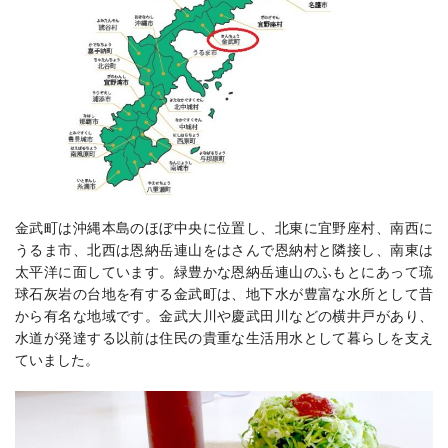
金武町は沖縄本島のほぼ中央に位置し、北東に宜野座村、南西に
うるま市、北西は恩納岳連山をはさんで恩納村と隣接し、南東は
太平洋に面しています。緑豊かな恩納岳連山のふもとにあって琉
球石灰岩の台地を有する金武町は、地下水が豊富な水所として昔
から有名な地域です。金武大川や慶武田川などの横井戸があり、
水道が発達する以前は住民の貴重な生活用水として暮らしを支え
ていました。