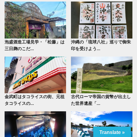
泡盛酒造工場見学・「松藤」は
沖縄の「琉球八社」巡りで御朱
三日麹のこだ...
印を受けよう...
金武町はタコライスの街、元祖
古代ローマ帝国の貨幣が出土し
タコライスの...
た世界遺産「...
Translate »