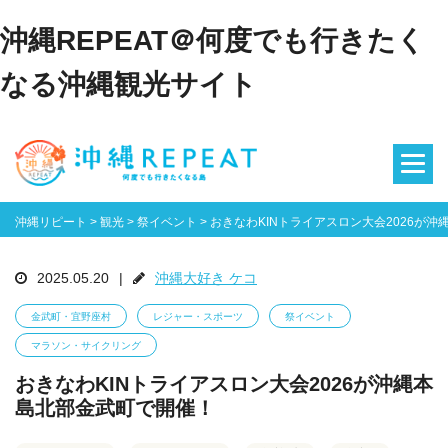
沖縄REPEAT＠何度でも行きたく
なる沖縄観光サイト
沖縄リピート
>
観光
>
祭イベント
>
おきなわKINトライアスロン大会2026が
2025.05.20
|
沖縄大好き ケコ
金武町・宜野座村
レジャー・スポーツ
祭イベント
マラソン・サイクリング
おきなわKINトライアスロン大会2026が沖縄本
島北部金武町で開催！