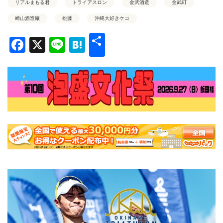
リアルまもる君
トライアスロン
金武酒造
金武町
崎山酒造廠
松藤
沖縄大好きケコ
共
Facebook
X
Line
Hatena
有