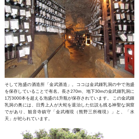
そして泡盛の酒造所「金武酒造」。ココは
金武
鍾乳洞の中で泡盛
を保存していることで有名。
長さ270m、地下30mの
金武鍾乳洞
に
1万3000本を超える泡盛の1升瓶が保存されています。
この金武鍾
乳洞の奥には、日秀上人が大蛇を退治した伝説も残る神聖な洞窟
でがあり、観音寺鎮守「金武権現（熊野三所権現）」と、「水
天」が祀られています
。