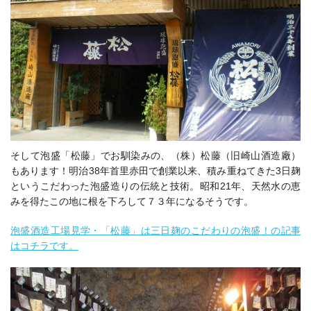
そして泡盛「松藤」でお馴染みの、（株）松藤（旧崎山酒造廠）
もあります！
明治38年首里赤田で創業以来、積み重ねてきた3日麹
というこだわった泡盛造りの伝統と技術。昭和21年、天然水の恵
みを得たこの地に根を下ろして７３年になるそうです。
泡盛酒造工場見学・「松藤」は三日麹のこだわりの泡盛！の記事
はコチラです。