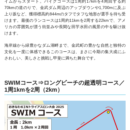
イムからスタート。バイクコースは1周約17kmを4周回する約
70kmの道のりで、金武ダム周辺のアップダウンや1,700mに及ぶ
上り坂など、獲得標高約844mのタフでタフな地形が選手を待ち受
けます。最後のランコースは1周約11kmを2周する22kmで、アメ
リカの雰囲気が漂う街並みや長閑な田芋水田の風景の中を駆け抜
けます。
海岸線から緑豊かなダム湖畔まで、金武町の豊かな自然と独特の
文化を一度に体感できるこのコースは、まさに今期の集大成にふ
さわしい、美しさと挑戦し甲斐に満ちた舞台です。
SWIMコース⇒ロングビーチの超透明コース／
1周1kmを2周（2km）