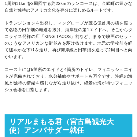
1周約11kmを2周回する約22kmのランコースは、金武町の豊かな
自然と独特のアメリカ文化を存分に楽しめるルートです。
トランジションを出発し、マングローブが茂る億首川の橋を渡っ
て名物の田芋畑の畦道を抜け、海岸線の第1エイドへ。そこからタ
コライス発祥の店「KING TACOS」前など、まるで映画のセット
のようなアメリカンな街並みを駆け抜けます。地元の学校前を経
て緩やかな下りを走り、再び海岸線と田芋畑を通って2周目へと向
かいます。
コース上には5箇所のエイドと4箇所のトイレ、フィニッシュエイ
ドが完備されており、水分補給やサポートも万全です。沖縄の海
風と独特の情緒を感じながら走り抜け、絶景の海が待つフィニッ
シュ会場を目指します。
リアルまもる君（宮古島観光大
使）アンバサダー就任