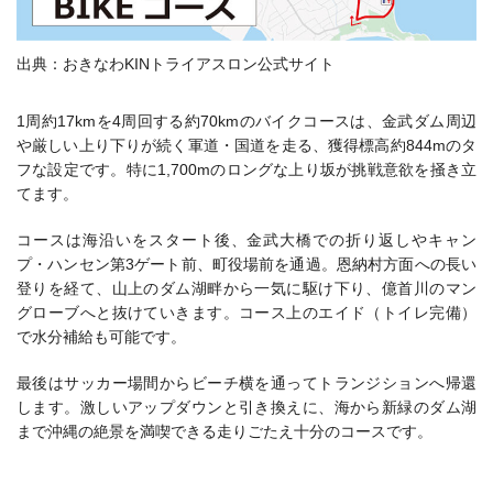
出典：おきなわKINトライアスロン公式サイト
1周約17kmを4周回する約70kmのバイクコースは、金武ダム周辺
や厳しい上り下りが続く軍道・国道を走る、獲得標高約844mのタ
フな設定です。特に1,700mのロングな上り坂が挑戦意欲を掻き立
てます。
コースは海沿いをスタート後、金武大橋での折り返しやキャン
プ・ハンセン第3ゲート前、町役場前を通過。恩納村方面への長い
登りを経て、山上のダム湖畔から一気に駆け下り、億首川のマン
グローブへと抜けていきます。コース上のエイド（トイレ完備）
で水分補給も可能です。
最後はサッカー場間からビーチ横を通ってトランジションへ帰還
します。激しいアップダウンと引き換えに、海から新緑のダム湖
まで沖縄の絶景を満喫できる走りごたえ十分のコースです。