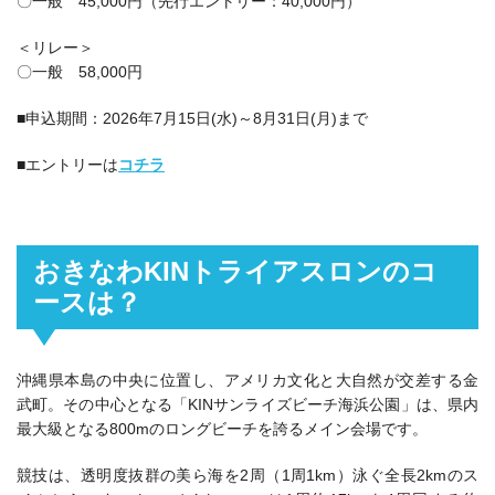
〇一般 45,000円（先行エントリー：40,000円）
＜リレー＞
〇一般 58,000円
■申込期間：
2026年7月15日(水)～8月31日(月)
まで
■エントリーは
コチラ
おきなわKINトライアスロンのコ
ースは？
沖縄県本島の中央に位置し、アメリカ文化と大自然が交差する金
武町。その中心となる「KINサンライズビーチ海浜公園」は、県内
最大級となる800mのロングビーチを誇るメイン会場です。
競技は、透明度抜群の美ら海を2周（1周1km）泳ぐ全長2kmのス