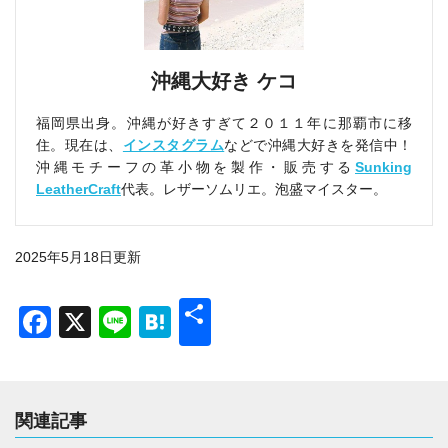
沖縄大好き ケコ
福岡県出身。沖縄が好きすぎて２０１１年に那覇市に移
住。現在は、
インスタグラム
などで沖縄大好きを発信中！
沖縄モチーフの革小物を製作・販売する
Sunking
LeatherCraft
代表。レザーソムリエ。泡盛マイスター。
2025年5月18日更新
共
Facebook
X
Line
Hatena
有
関連記事