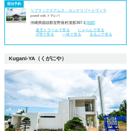
宿泊予約
リブマックスアムス・カンナリゾートヴィラ
posted with トマレバ
沖縄県国頭郡宜野座村漢那397-1
[地図]
楽天トラベルで見る
じゃらんで見る
JTBで見る
一休で見る
るるぶで見る
Kugani-YA（くがにや）