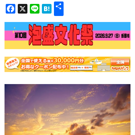
共
Facebook
X
Line
Hatena
有