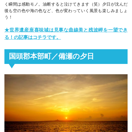
く瞬間は感動モノ。油断すると泣けてきます（笑）夕日が沈んだ
後も
空の色や海の色など、色が変わっていく風景も楽しみましょ
う！
★世界遺産座喜味城は見事な曲線美と残波岬を一望でき
る！の記事はコチラです。
国頭郡本部町／備瀬の夕日