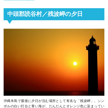
中頭郡読谷村／残波岬の夕日
沖縄本島で最後に夕日が沈む場所として有名な「残波岬」。シン
ボルの白い灯台と青い海が、だんだんとオレンジ色に染まってい