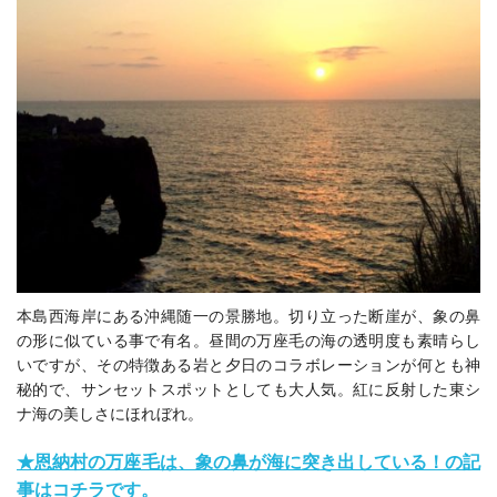
本島西海岸にある沖縄随一の景勝地。切り立った断崖が、象の鼻
の形に似ている事で有名。昼間の万座毛の海の透明度も素晴らし
いですが、その特徴ある岩と夕日のコラボレーションが何とも神
秘的で、サンセットスポットとしても大人気。紅に反射した東シ
ナ海の美しさにほれぼれ。
★恩納村の万座毛は、象の鼻が海に突き出している！の記
事はコチラです。