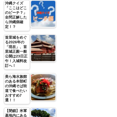
沖縄クイズ
「ここはどこ
のビーチ？」
全問正解した
ら沖縄病確
定！？
首里城をめぐ
る2026年の
「現在」、首
里城正殿一般
公開は23日正
午！入城料改
訂へ！
美ら海水族館
のある本部町
の沖縄そば街
道で食べたい
おすすめ7
選！！
【閉鎖】米軍
基地内にある