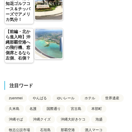
知花ゴルフコ
ース＆チッパ
ーズでアメリ
カ気分！
【前編・北か
ら進入時】沖
縄那覇空港へ
の飛行機、窓
側席とるなら
左側、右側？
注目ワード
zuenmei
やんばる
ゆいレール
ホテル
世界遺産
久米島
名護
国際通り
宮古島
本部町
沖縄そば
沖縄クイズ
沖縄大好きケコ
泡盛
牧志公設市場
石垣島
那覇空港
酒人マーコ