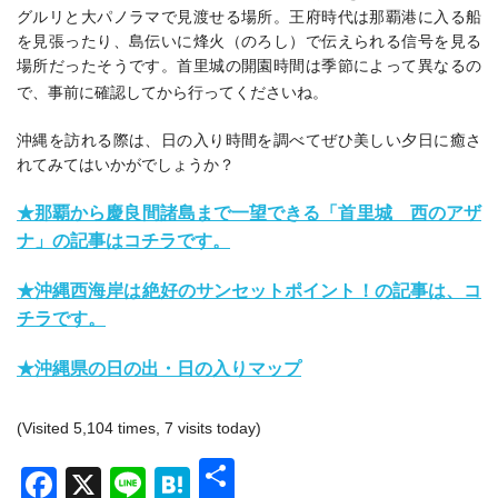
グルリと大パノラマで見渡せる場所。
王府時代は那覇港に入る船
を見張ったり、
島伝いに烽火（のろし）で
伝えられる信号を見る
場所だったそうです。首里城の開園時間は季節によって異なるの
で、事前に確認してから行ってくださいね。
沖縄を訪れる際は、日の入り時間を調べてぜひ美しい夕日に癒さ
れてみてはいかがでしょうか？
★那覇から慶良間諸島まで一望できる「首里城 西のアザ
ナ」の記事はコチラです。
★沖縄西海岸は絶好のサンセットポイント！の記事は、コ
チラです。
★沖縄県の日の出・日の入りマップ
(Visited 5,104 times, 7 visits today)
共
Facebook
X
Line
Hatena