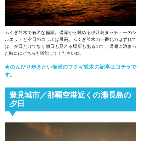
ふくぎ並木で有名な備瀬。備瀬から眺める伊江島タッチューのシ
ルエットと夕日のコラボは最高。ふくぎ並木の一番北のはずれで
は、夕日だけでなく朝日も見れる場所もあるので、備瀬に泊まっ
た時にはどちらも堪能してくださいね。
★のんびり歩きたい備瀬のフクギ並木の記事はコチラで
す。
豊見城市／那覇空港近くの瀬長島の
夕日