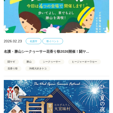
2026.02.23
名護市
祭イベント
名護・勝山シークヮーサー花香り祭2026開催！闘ヤ...
闘ヤギ
勝山
シークヮーサー
ヒージャーオーラセー
花香り祭
沖縄大好きケコ