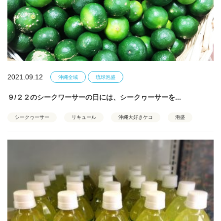
2021.09.12
沖縄全域
琉球泡盛
９/２２のシークワーサーの日には、シークヮーサーを...
シークヮーサー
リキュール
沖縄大好きケコ
泡盛