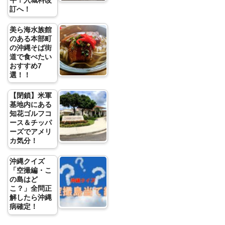
訂へ！
美ら海水族館
のある本部町
の沖縄そば街
道で食べたい
おすすめ7
選！！
【閉鎖】米軍
基地内にある
知花ゴルフコ
ース＆チッパ
ーズでアメリ
カ気分！
沖縄クイズ
「空撮編・こ
の島はど
こ？」全問正
解したら沖縄
病確定！