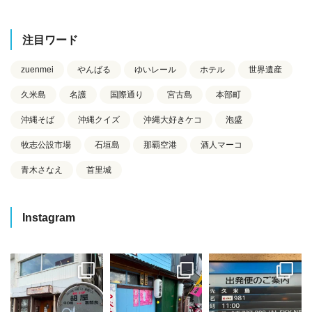
注目ワード
zuenmei
やんばる
ゆいレール
ホテル
世界遺産
久米島
名護
国際通り
宮古島
本部町
沖縄そば
沖縄クイズ
沖縄大好きケコ
泡盛
牧志公設市場
石垣島
那覇空港
酒人マーコ
青木さなえ
首里城
Instagram