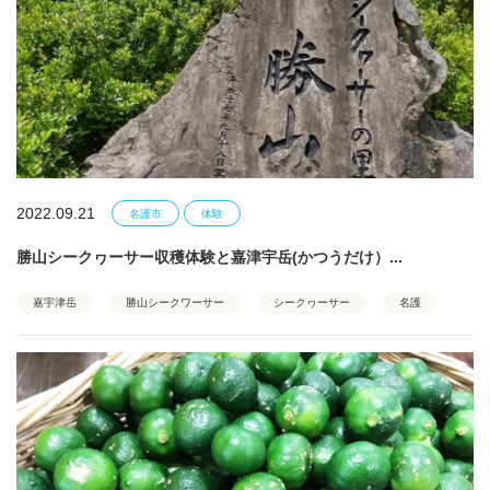
2022.09.21
名護市
体験
勝山シークヮーサー収穫体験と嘉津宇岳(かつうだけ）...
嘉宇津岳
勝山シークワーサー
シークヮーサー
名護