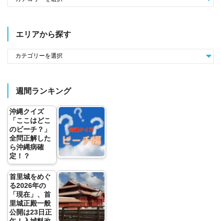
エリアから探す
週間ランキング
沖縄クイズ
「ここはどこ
のビーチ？」
全問正解した
ら沖縄病確
定！？
首里城をめぐ
る2026年の
「現在」、首
里城正殿一般
公開は23日正
午！入城料改