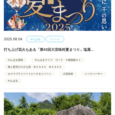
2025.08.04
やんばる
イベント
打ち上げ花火もある「第43回大宜味村夏まつり」塩屋...
やんばる酒造
やんばるライフ ヴィラ ＃根路銘０１
海と星空の小さな宿 ＷＡＳＳＡ ＷＡＳＳＡ
オクマプライベートビーチ＆リゾート
大宜味村
シークヮーサー
やんばる