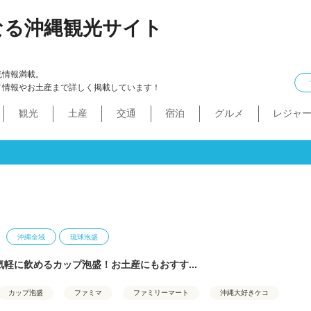
なる沖縄観光サイト
光情報満載。
メ情報やお土産まで詳しく掲載しています！
観光
土産
交通
宿泊
グルメ
レジャ
ケル
イン
ル
化・生活
本島中部
食べ物
ドライブコース
カフェ・スィーツ
沖縄本・書店
船
プロ野球
コンドミニアム
B級グルメ
ショッピングモール
本島北部
沖縄全域
移住
バス
ステーキ
マラソン・サイク
コスメ・
工場・
その
沖
うるま市
沖縄市
宜野湾市
北谷町
読谷村
嘉手納町
北中城村・中城村・西原町
世界遺産
絶景スポット
パワースポット
道の駅・市場
名護市
恩納村
金武町・宜野座村
本部町・伊江島
今帰仁村
やんばる
伊是名島・伊平屋島
沖縄全域
琉球泡盛
軽に飲めるカップ泡盛！お土産にもおすす...
カップ泡盛
ファミマ
ファミリーマート
沖縄大好きケコ