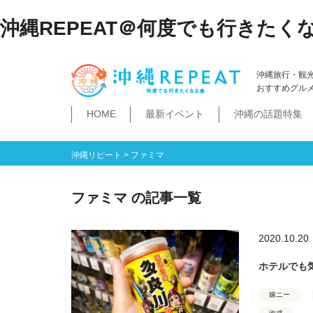
沖縄REPEAT＠何度でも行きたく
沖縄旅行・観
おすすめグル
HOME
最新イベント
沖縄の話題特集
体験
飲み物
空港・飛行機
ホテル
居酒屋・BAR
ビーチ
琉球泡盛
那覇市
石垣島・八重山諸島
祭イベント
本島南部
沖縄そば
沖縄落語
ダイビング・シュノー
史跡公園資料館
食堂・ドライブ
ビジネスホテ
ゆいレール
文
空港
飛行機
LCC
石垣島
八重山諸島
豊見城市
糸満市
南城市
八重瀬町・与那原町・南風原町
浦添市
記念館・資料館
テーマパーク
沖縄リピート
>
ファミマ
ファミマ の記事一覧
2020.10.20
ホテルでも気
嫁ニー