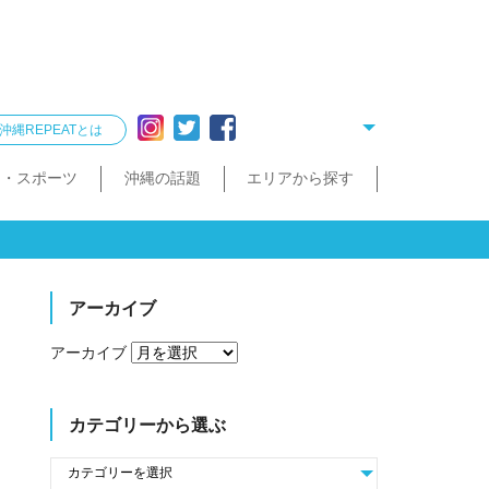
沖縄REPEATとは
ー・スポーツ
沖縄の話題
エリアから探す
リング
雑貨
酒造見学
他飲食店
縄クイズ
久米島・慶良間
民宿・ゲストハウス
タクシー・レンタカー
泡盛が楽しめるお店
散歩（街歩き・トレッキング）
宮古島・伊良部島・下地島
沖縄で会いたい人
ゴルフ
沖縄料理
久米島町
慶良間諸島
トレッキング
那覇まちまーい
おきなわスローツアー
宮古島
伊良部島
下地島
アーカイブ
アーカイブ
カテゴリーから選ぶ