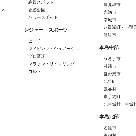
絶景スポット
豊見城市
ン
史跡公園
糸満市
パワースポット
南城市
八重瀬町・与那
レジャー・スポーツ
浦添市
ビーチ
本島中部
ダイビング・シュノーケル
プロ野球
うるま市
マラソン・サイクリング
沖縄市
ゴルフ
宜野湾市
北谷町
読谷村
嘉手納町
北中城村・中城
本島北部
名護市
恩納村