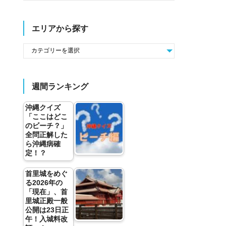
エリアから探す
週間ランキング
沖縄クイズ
「ここはどこ
のビーチ？」
全問正解した
ら沖縄病確
定！？
首里城をめぐ
る2026年の
「現在」、首
里城正殿一般
公開は23日正
午！入城料改