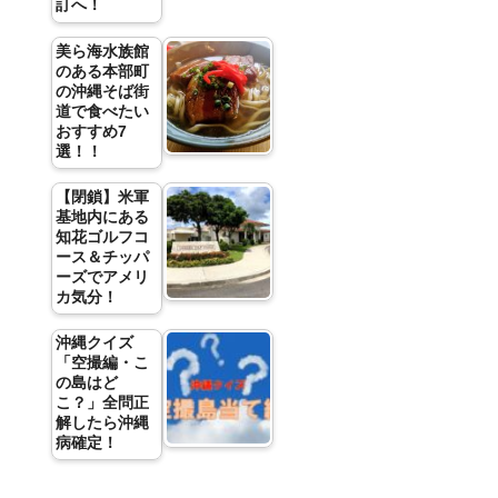
訂へ！
美ら海水族館
のある本部町
の沖縄そば街
道で食べたい
おすすめ7
選！！
【閉鎖】米軍
基地内にある
知花ゴルフコ
ース＆チッパ
ーズでアメリ
カ気分！
沖縄クイズ
「空撮編・こ
の島はど
こ？」全問正
解したら沖縄
病確定！