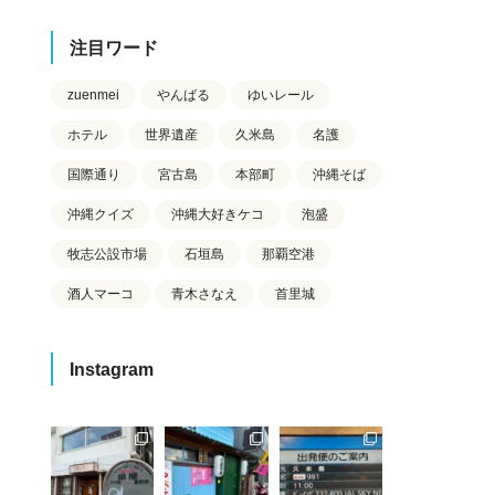
注目ワード
zuenmei
やんばる
ゆいレール
ホテル
世界遺産
久米島
名護
国際通り
宮古島
本部町
沖縄そば
沖縄クイズ
沖縄大好きケコ
泡盛
牧志公設市場
石垣島
那覇空港
酒人マーコ
青木さなえ
首里城
Instagram