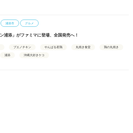
浦添市
グルメ
ン浦添」がファミマに登場、全国発売へ！
ブエノチキン
やんばる若鶏
丸焼き食堂
鶏の丸焼き
浦添
沖縄大好きケコ