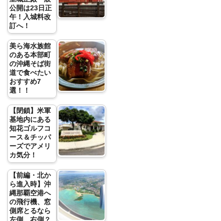
公開は23日正
午！入城料改
訂へ！
美ら海水族館
のある本部町
の沖縄そば街
道で食べたい
おすすめ7
選！！
【閉鎖】米軍
基地内にある
知花ゴルフコ
ース＆チッパ
ーズでアメリ
カ気分！
【前編・北か
ら進入時】沖
縄那覇空港へ
の飛行機、窓
側席とるなら
左側、右側？