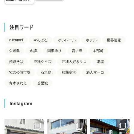
注目ワード
zuenmei
やんばる
ゆいレール
ホテル
世界遺産
久米島
名護
国際通り
宮古島
本部町
沖縄そば
沖縄クイズ
沖縄大好きケコ
泡盛
牧志公設市場
石垣島
那覇空港
酒人マーコ
青木さなえ
首里城
Instagram