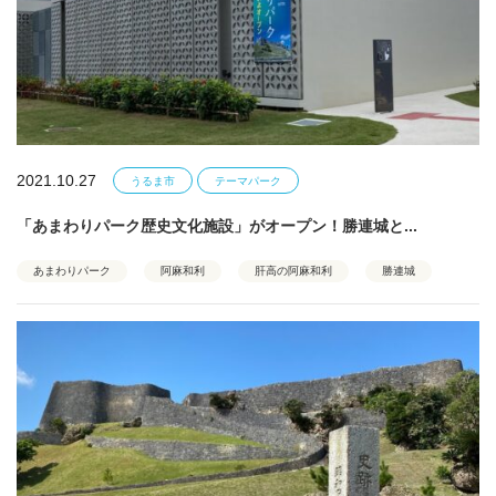
2021.10.27
うるま市
テーマパーク
「あまわりパーク歴史文化施設」がオープン！勝連城と...
あまわりパーク
阿麻和利
肝高の阿麻和利
勝連城