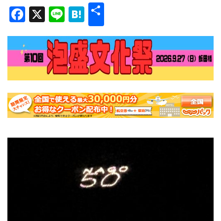
共
Facebook
X
Line
Hatena
有