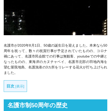
名護市が2020年8月1日、50歳の誕生日を迎えました。本来なら50
周年を祝って、数々の祝賀行事が予定されていたものの、コロナ
禍にあって、名護市民会館での行事は無観客、youtubeでの中継と
なったものの、東海岸のカヌチャベイ、名護市北部の羽地内海を
望む屋我地島、名護漁港の3カ所をリレーする花火が打ち上げられ
ました。
目次
[
表示
]
名護市制50周年の歴史