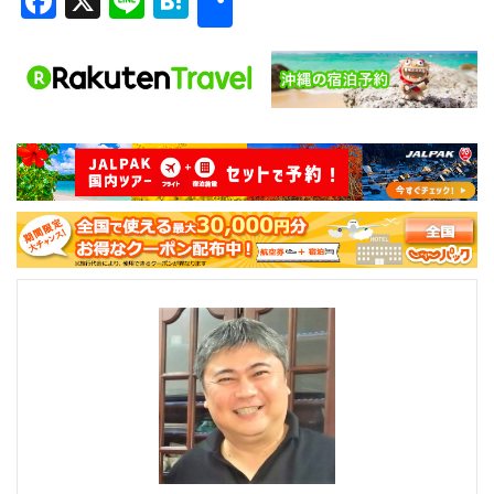
Facebook
X
Line
Hatena
有