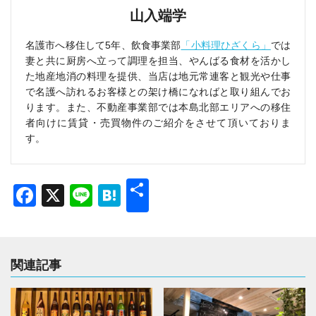
山入端学
名護市へ移住して5年、飲食事業部
「小料理ひざくら」
では
妻と共に厨房へ立って調理を担当、やんばる食材を活かし
た地産地消の料理を提供、当店は地元常連客と観光や仕事
で名護へ訪れるお客様との架け橋になればと取り組んでお
ります。また、不動産事業部では本島北部エリアへの移住
者向けに賃貸・売買物件のご紹介をさせて頂いておりま
す。
共
Facebook
X
Line
Hatena
有
関連記事