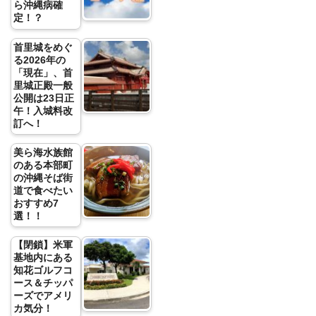
ら沖縄病確
定！？
首里城をめぐ
る2026年の
「現在」、首
里城正殿一般
公開は23日正
午！入城料改
訂へ！
美ら海水族館
のある本部町
の沖縄そば街
道で食べたい
おすすめ7
選！！
【閉鎖】米軍
基地内にある
知花ゴルフコ
ース＆チッパ
ーズでアメリ
カ気分！