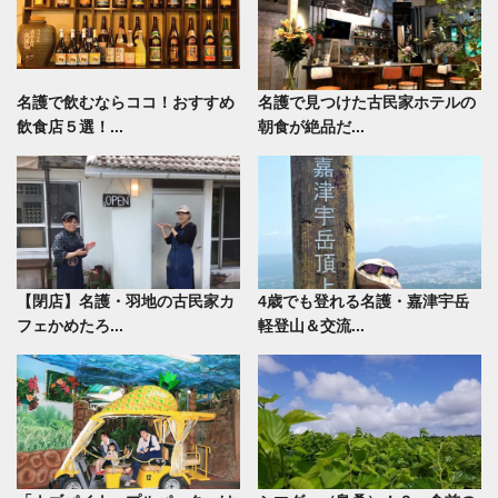
名護で飲むならココ！おすすめ
名護で見つけた古民家ホテルの
飲食店５選！...
朝食が絶品だ...
【閉店】名護・羽地の古民家カ
4歳でも登れる名護・嘉津宇岳
フェかめたろ...
軽登山＆交流...