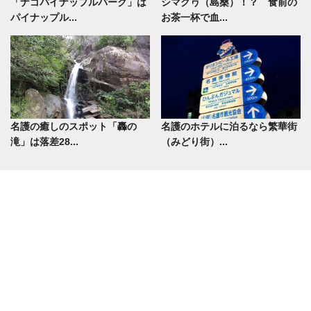
「ナゴパイナップルパーク」は
シマグヮ（島桑）！？ 食前の
パイナップル...
お茶一杯で血...
名護の癒しのスポット「轟の
名護のホテルに泊るなら繁華街
滝」は落差28...
（みどり街）...