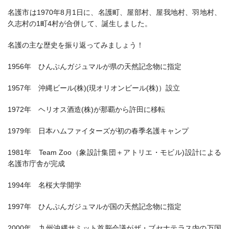
名護市は1970年8月1日に、名護町、屋部村、屋我地村、羽地村、
久志村の1町4村が合併して、誕生しました。
名護の主な歴史を振り返ってみましょう！
1956年 ひんぷんガジュマルが県の天然記念物に指定
1957年 沖縄ビール(株)(現オリオンビール(株)）設立
1972年 ヘリオス酒造(株)が那覇から許田に移転
1979年 日本ハムファイターズが初の春季名護キャンプ
1981年 Team Zoo（象設計集団＋アトリエ・モビル)設計による
名護市庁舎が完成
1994年 名桜大学開学
1997年 ひんぷんガジュマルが国の天然記念物に指定
2000年 九州沖縄サミット首脳会議がザ・ブセナテラス内の万国