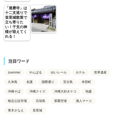
「達磨寺」は
十二支巡りで
首里城散策で
立ち寄りた
い！干支の神
様が迎えてく
れる！
注目ワード
zuenmei
やんばる
ゆいレール
ホテル
世界遺産
久米島
名護
国際通り
宮古島
本部町
沖縄そば
沖縄クイズ
沖縄大好きケコ
泡盛
牧志公設市場
石垣島
那覇空港
酒人マーコ
青木さなえ
首里城