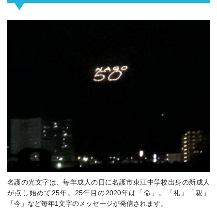
名護の光文字は、毎年成人の日に名護市東江中学校出身の新成人
が点し始めて25年。25年目の2020年は「命」。「礼」「親」
「今」など毎年1文字のメッセージが発信されます。