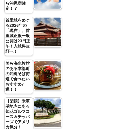
ら沖縄病確
定！？
首里城をめぐ
る2026年の
「現在」、首
里城正殿一般
公開は23日正
午！入城料改
訂へ！
美ら海水族館
のある本部町
の沖縄そば街
道で食べたい
おすすめ7
選！！
【閉鎖】米軍
基地内にある
知花ゴルフコ
ース＆チッパ
ーズでアメリ
カ気分！