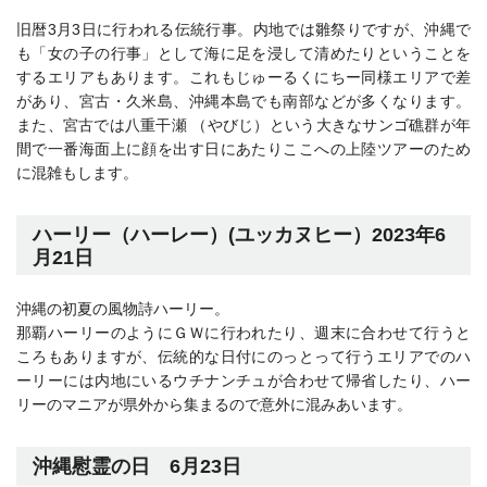
旧暦3月3日に行われる伝統行事。内地では雛祭りですが、沖縄で
も「女の子の行事」として海に足を浸して清めたりということを
するエリアもあります。これもじゅーるくにちー同様エリアで差
があり、宮古・久米島、沖縄本島でも南部などが多くなります。
また、宮古では八重干瀬 （やびじ）という大きなサンゴ礁群が年
間で一番海面上に顔を出す日にあたりここへの上陸ツアーのため
に混雑もします。
ハーリー（ハーレー）(ユッカヌヒー）2023年6
月21日
沖縄の初夏の風物詩ハーリー。
那覇ハーリーのようにＧＷに行われたり、週末に合わせて行うと
ころもありますが、伝統的な日付にのっとって行うエリアでのハ
ーリーには内地にいるウチナンチュが合わせて帰省したり、ハー
リーのマニアが県外から集まるので意外に混みあいます。
沖縄慰霊の日 6月23日