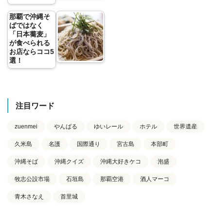
那覇で沖縄そ
ばではなく
「日本蕎麦」
が食べられる
お店ならココ5
選！
注目ワード
zuenmei
やんばる
ゆいレール
ホテル
世界遺産
久米島
名護
国際通り
宮古島
本部町
沖縄そば
沖縄クイズ
沖縄大好きケコ
泡盛
牧志公設市場
石垣島
那覇空港
酒人マーコ
青木さなえ
首里城