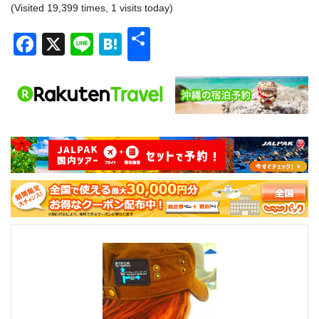
(Visited 19,399 times, 1 visits today)
共
Facebook
X
Line
Hatena
有