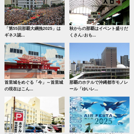
「第55回那覇大綱挽2025」は
秋からの那覇はイベント盛りだ
ギネス認...
くさん♪おも...
首里城をめぐる「今」～首里城
那覇のホテルで沖縄都市モノレ
の現在はこん...
ール「ゆいレ...