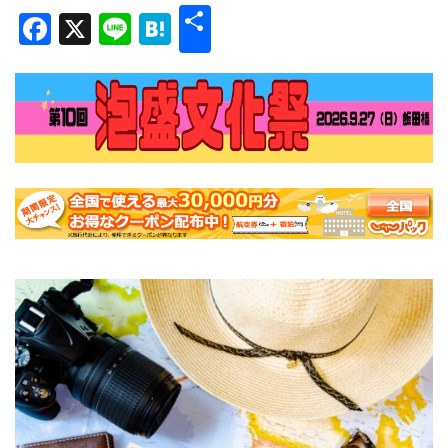
共
Facebook
X
Line
Hatena
有