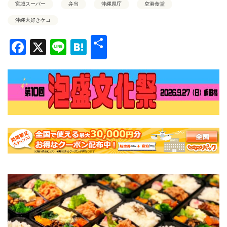
宮城スーパー
弁当
沖縄県庁
空港食堂
沖縄大好きケコ
共
Facebook
X
Line
Hatena
有