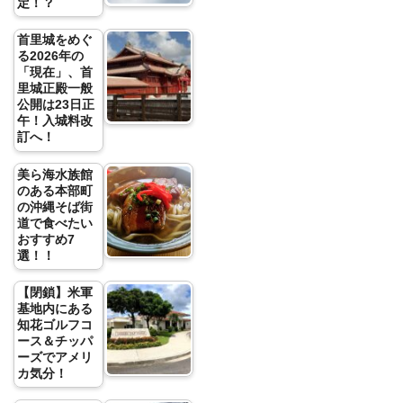
定！？
首里城をめぐ
る2026年の
「現在」、首
里城正殿一般
公開は23日正
午！入城料改
訂へ！
美ら海水族館
のある本部町
の沖縄そば街
道で食べたい
おすすめ7
選！！
【閉鎖】米軍
基地内にある
知花ゴルフコ
ース＆チッパ
ーズでアメリ
カ気分！