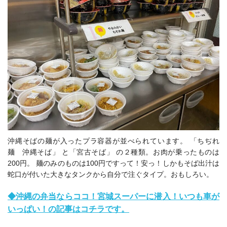
沖縄そばの麺が入ったプラ容器が並べられています。 「ちぢれ
麺 沖縄そば」 と「宮古そば」 の２種類。お肉が乗ったものは
200円。 麺のみのものは100円ですって！安っ！しかもそば出汁は
蛇口が付いた大きなタンクから自分で注ぐタイプ。おもしろい。
◆沖縄の弁当ならココ！宮城スーパーに潜入！いつも車が
いっぱい！の記事はコチラです。