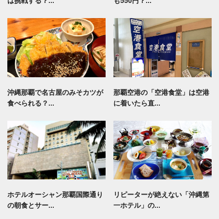
は挑戦する？...
も550円？...
沖縄那覇で名古屋のみそカツが
那覇空港の「空港食堂」は空港
食べられる？...
に着いたら直...
ホテルオーシャン那覇国際通り
リピーターが絶えない「沖縄第
の朝食とサー...
一ホテル」の...