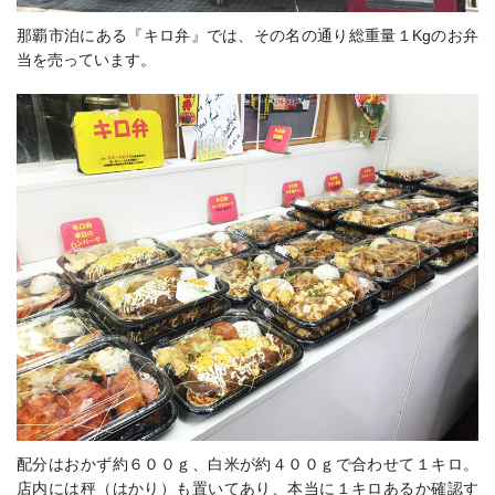
那覇市泊にある『キロ弁』では、その名の通り総重量１Kgのお弁
当を売っています。
配分はおかず約６００ｇ、白米が約４００ｇで合わせて１キロ。
店内には秤（はかり）も置いてあり、本当に１キロあるか確認す