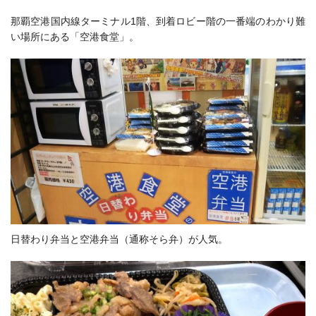
那覇空港国内線ターミナル1階、到着ロビー階の一番端のわかり難
い場所にある「空港食堂」。
日替わり弁当と空港弁当（通称そら弁）が人気。