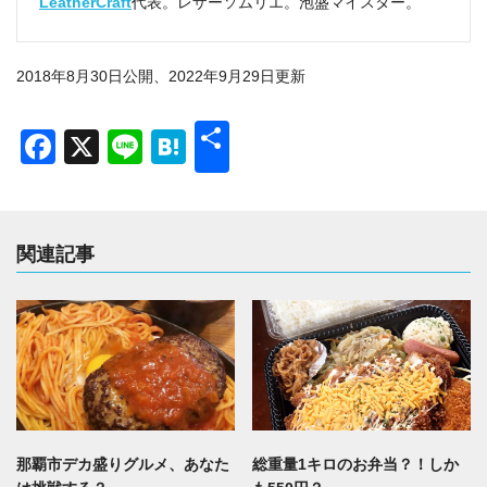
LeatherCraft
代表。レザーソムリエ。泡盛マイスター。
2018年8月30日公開、2022年9月29日更新
共
Facebook
X
Line
Hatena
有
関連記事
那覇市デカ盛りグルメ、あなた
総重量1キロのお弁当？！しか