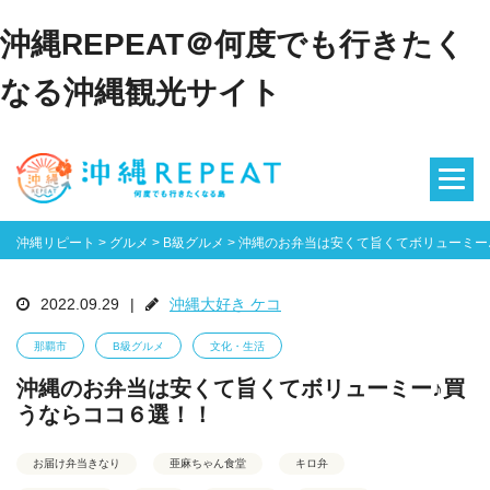
沖縄REPEAT＠何度でも行きたく
なる沖縄観光サイト
沖縄リピート
>
グルメ
>
B級グルメ
>
沖縄のお弁当は安くて旨くてボリューミー
2022.09.29
|
沖縄大好き ケコ
那覇市
B級グルメ
文化・生活
沖縄のお弁当は安くて旨くてボリューミー♪買
うならココ６選！！
お届け弁当きなり
亜麻ちゃん食堂
キロ弁