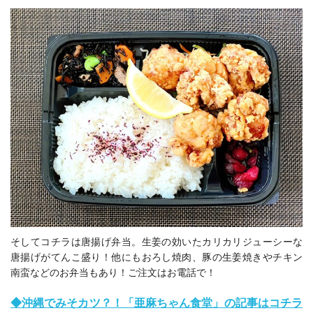
そしてコチラは唐揚げ弁当。生姜の効いたカリカリジューシーな
唐揚げがてんこ盛り！他にも
おろし焼肉、豚の生姜焼きやチキン
南蛮などのお弁当もあり！ご注文はお電話で！
◆
沖縄でみそカツ？！「亜麻ちゃん食堂」の記事はコチラ