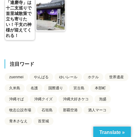
「達磨寺」は
十二支巡りで
首里城散策で
立ち寄りた
い！干支の神
様が迎えてく
れる！
注目ワード
zuenmei
やんばる
ゆいレール
ホテル
世界遺産
久米島
名護
国際通り
宮古島
本部町
沖縄そば
沖縄クイズ
沖縄大好きケコ
泡盛
牧志公設市場
石垣島
那覇空港
酒人マーコ
青木さなえ
首里城
Translate »