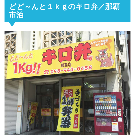
どど～んと１ｋｇのキロ弁／那覇
市泊