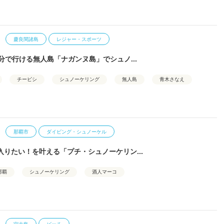
慶良間諸島
レジャー・スポーツ
分で行ける無人島「ナガンヌ島」でシュノ...
チービシ
シュノーケリング
無人島
青木さなえ
那覇市
ダイビング・シュノーケル
入りたい！を叶える「プチ・シュノーケリン...
那覇
シュノーケリング
酒人マーコ