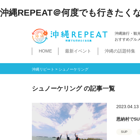
沖縄REPEAT＠何度でも行きたく
沖縄旅行・観
おすすめグル
HOME
最新イベント
沖縄の話題特集
体験
飲み物
空港・飛行機
ホテル
居酒屋・BAR
ビーチ
琉球泡盛
那覇市
石垣島・八重山諸島
祭イベント
本島南部
沖縄そば
沖縄落語
ダイビング・シュノー
史跡公園資料館
食堂・ドライブ
ビジネスホテ
ゆいレール
文
空港
飛行機
LCC
石垣島
八重山諸島
豊見城市
糸満市
南城市
八重瀬町・与那原町・南風原町
浦添市
記念館・資料館
テーマパーク
沖縄リピート
>
シュノーケリング
シュノーケリング の記事一覧
2023.04.13
恩納村でS
SUP