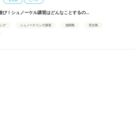
宮古島
ビーチ
遊び！シュノーケル講習はどんなことするの...
ング
シュノーケリング講習
池間島
宮古島