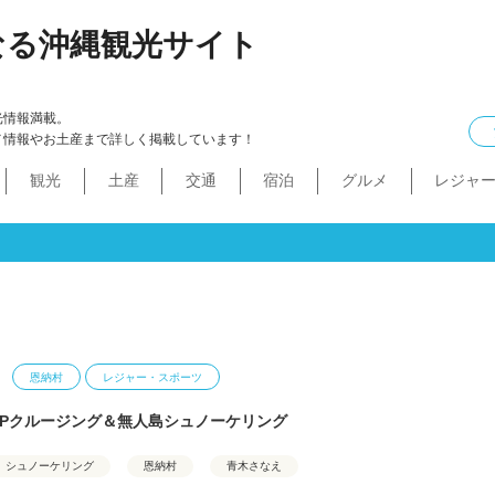
なる沖縄観光サイト
光情報満載。
メ情報やお土産まで詳しく掲載しています！
観光
土産
交通
宿泊
グルメ
レジャ
ケル
イン
ル
化・生活
本島中部
食べ物
ドライブコース
カフェ・スィーツ
沖縄本・書店
船
プロ野球
コンドミニアム
B級グルメ
ショッピングモール
本島北部
沖縄全域
移住
バス
ステーキ
マラソン・サイク
コスメ・
工場・
その
沖
うるま市
沖縄市
宜野湾市
北谷町
読谷村
嘉手納町
北中城村・中城村・西原町
世界遺産
絶景スポット
パワースポット
道の駅・市場
名護市
恩納村
金武町・宜野座村
本部町・伊江島
今帰仁村
やんばる
伊是名島・伊平屋島
恩納村
レジャー・スポーツ
UPクルージング＆無人島シュノーケリング
シュノーケリング
恩納村
青木さなえ