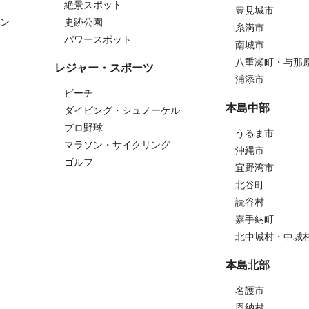
絶景スポット
豊見城市
ン
史跡公園
糸満市
パワースポット
南城市
八重瀬町・与那
レジャー・スポーツ
浦添市
ビーチ
本島中部
ダイビング・シュノーケル
プロ野球
うるま市
マラソン・サイクリング
沖縄市
ゴルフ
宜野湾市
北谷町
読谷村
嘉手納町
北中城村・中城
本島北部
名護市
恩納村