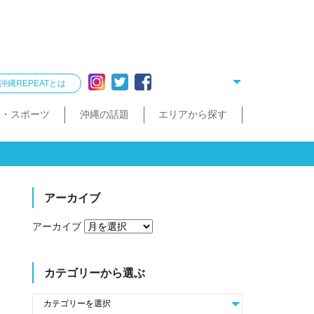
沖縄REPEATとは
ー・スポーツ
沖縄の話題
エリアから探す
リング
雑貨
酒造見学
他飲食店
縄クイズ
久米島・慶良間
民宿・ゲストハウス
タクシー・レンタカー
泡盛が楽しめるお店
散歩（街歩き・トレッキング）
宮古島・伊良部島・下地島
沖縄で会いたい人
ゴルフ
沖縄料理
久米島町
慶良間諸島
トレッキング
那覇まちまーい
おきなわスローツアー
宮古島
伊良部島
下地島
アーカイブ
アーカイブ
カテゴリーから選ぶ