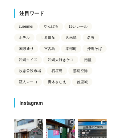
注目ワード
zuenmei
やんばる
ゆいレール
ホテル
世界遺産
久米島
名護
国際通り
宮古島
本部町
沖縄そば
沖縄クイズ
沖縄大好きケコ
泡盛
牧志公設市場
石垣島
那覇空港
酒人マーコ
青木さなえ
首里城
Instagram