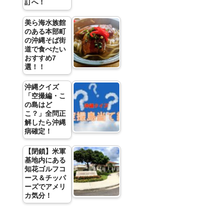
訂へ！
美ら海水族館
のある本部町
の沖縄そば街
道で食べたい
おすすめ7
選！！
沖縄クイズ
「空撮編・こ
の島はど
こ？」全問正
解したら沖縄
病確定！
【閉鎖】米軍
基地内にある
知花ゴルフコ
ース＆チッパ
ーズでアメリ
カ気分！