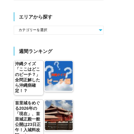
エリアから探す
週間ランキング
沖縄クイズ
「ここはどこ
のビーチ？」
全問正解した
ら沖縄病確
定！？
首里城をめぐ
る2026年の
「現在」、首
里城正殿一般
公開は23日正
午！入城料改