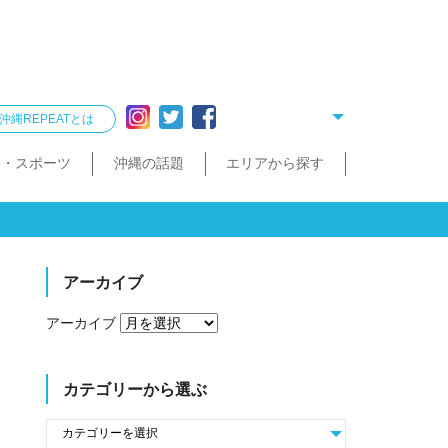
沖縄REPEATとは
ー・スポーツ
沖縄の話題
エリアから探す
リング
雑貨
酒造見学
他飲食店
縄クイズ
久米島・慶良間
民宿・ゲストハウス
タクシー・レンタカー
泡盛が楽しめるお店
散歩（街歩き・トレッキング）
宮古島・伊良部島・下地島
沖縄で会いたい人
ゴルフ
沖縄料理
久米島町
慶良間諸島
トレッキング
那覇まちまーい
おきなわスローツアー
宮古島
伊良部島
下地島
アーカイブ
アーカイブ
カテゴリーから選ぶ