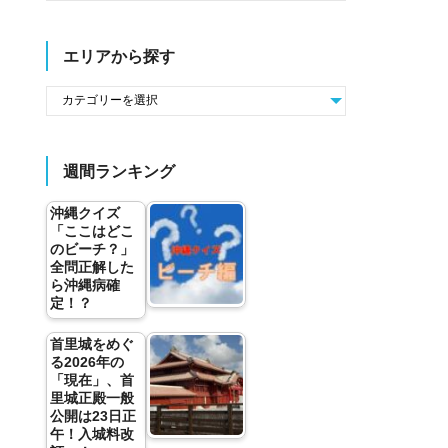
エリアから探す
週間ランキング
沖縄クイズ
「ここはどこ
のビーチ？」
全問正解した
ら沖縄病確
定！？
首里城をめぐ
る2026年の
「現在」、首
里城正殿一般
公開は23日正
午！入城料改