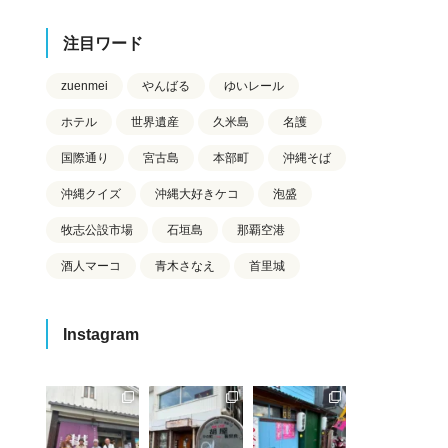
注目ワード
zuenmei
やんばる
ゆいレール
ホテル
世界遺産
久米島
名護
国際通り
宮古島
本部町
沖縄そば
沖縄クイズ
沖縄大好きケコ
泡盛
牧志公設市場
石垣島
那覇空港
酒人マーコ
青木さなえ
首里城
Instagram