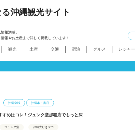
なる沖縄観光サイト
光情報満載。
メ情報やお土産まで詳しく掲載しています！
観光
土産
交通
宿泊
グルメ
レジャ
ケル
イン
ル
化・生活
本島中部
食べ物
ドライブコース
カフェ・スィーツ
沖縄本・書店
船
プロ野球
コンドミニアム
B級グルメ
ショッピングモール
本島北部
沖縄全域
移住
バス
ステーキ
マラソン・サイク
コスメ・
工場・
その
沖
うるま市
沖縄市
宜野湾市
北谷町
読谷村
嘉手納町
北中城村・中城村・西原町
世界遺産
絶景スポット
パワースポット
道の駅・市場
名護市
恩納村
金武町・宜野座村
本部町・伊江島
今帰仁村
やんばる
伊是名島・伊平屋島
沖縄全域
沖縄本・書店
すすめはコレ！ジュンク堂那覇店でもっと深...
ジュンク堂
沖縄大好きケコ