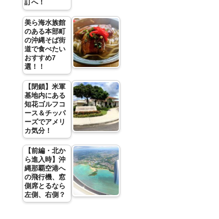
訂へ！
美ら海水族館
のある本部町
の沖縄そば街
道で食べたい
おすすめ7
選！！
【閉鎖】米軍
基地内にある
知花ゴルフコ
ース＆チッパ
ーズでアメリ
カ気分！
【前編・北か
ら進入時】沖
縄那覇空港へ
の飛行機、窓
側席とるなら
左側、右側？