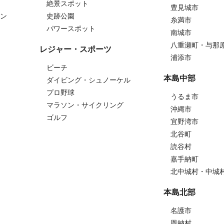
絶景スポット
豊見城市
ン
史跡公園
糸満市
パワースポット
南城市
八重瀬町・与那
レジャー・スポーツ
浦添市
ビーチ
本島中部
ダイビング・シュノーケル
プロ野球
うるま市
マラソン・サイクリング
沖縄市
ゴルフ
宜野湾市
北谷町
読谷村
嘉手納町
北中城村・中城
本島北部
名護市
恩納村