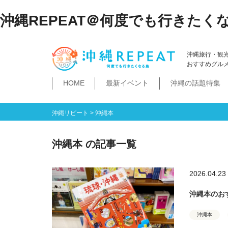
沖縄REPEAT＠何度でも行きたく
沖縄旅行・観
おすすめグル
HOME
最新イベント
沖縄の話題特集
体験
飲み物
空港・飛行機
ホテル
居酒屋・BAR
ビーチ
琉球泡盛
那覇市
石垣島・八重山諸島
祭イベント
本島南部
沖縄そば
沖縄落語
ダイビング・シュノー
史跡公園資料館
食堂・ドライブ
ビジネスホテ
ゆいレール
文
空港
飛行機
LCC
石垣島
八重山諸島
豊見城市
糸満市
南城市
八重瀬町・与那原町・南風原町
浦添市
記念館・資料館
テーマパーク
沖縄リピート
>
沖縄本
沖縄本 の記事一覧
2026.04.23
沖縄本のお
沖縄本